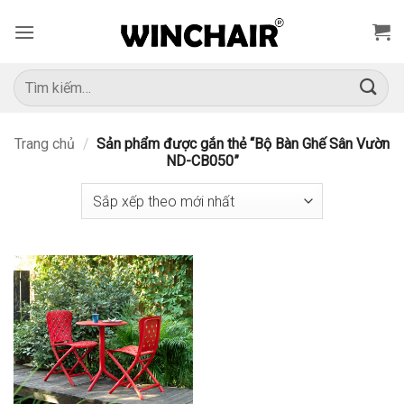
Bỏ
qua
nội
dung
Tìm
kiếm:
Trang chủ
/
Sản phẩm được gắn thẻ “Bộ Bàn Ghế Sân Vườn
ND-CB050”