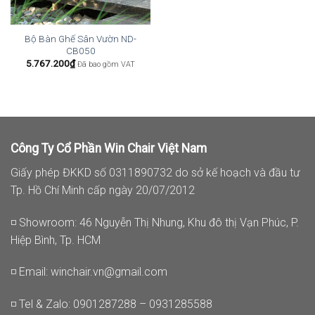
Bộ Bàn Ghế Sân Vườn ND-
CB050
5.767.200
₫
Đã bao gồm VAT
Công Ty Cổ Phần Win Chair Việt Nam
Giấy phép ĐKKD số 0311890732 do sở kế hoạch và đầu tư
Tp. Hồ Chí Minh cấp ngày 20/07/2012
◽ Showroom: 46 Nguyễn Thị Nhung, Khu đô thị Vạn Phúc, P.
Hiệp Bình, Tp. HCM
◽ Email:
winchair.vn@gmail.com
◽ Tel & Zalo: 0901287288 – 0931285588