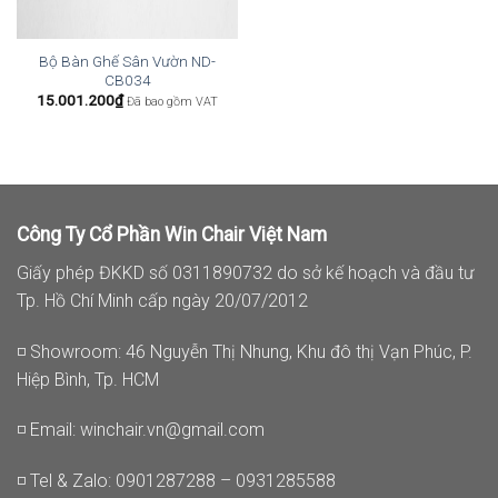
Bộ Bàn Ghế Sân Vườn ND-
CB034
15.001.200
₫
Đã bao gồm VAT
Công Ty Cổ Phần Win Chair Việt Nam
Giấy phép ĐKKD số 0311890732 do sở kế hoạch và đầu tư
Tp. Hồ Chí Minh cấp ngày 20/07/2012
◽ Showroom: 46 Nguyễn Thị Nhung, Khu đô thị Vạn Phúc, P.
Hiệp Bình, Tp. HCM
◽ Email:
winchair.vn@gmail.com
◽ Tel & Zalo: 0901287288 – 0931285588