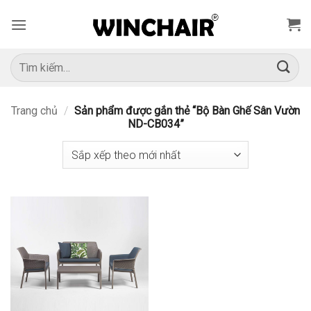
Bỏ
qua
nội
dung
Tìm
kiếm:
Trang chủ
/
Sản phẩm được gắn thẻ “Bộ Bàn Ghế Sân Vườn
ND-CB034”