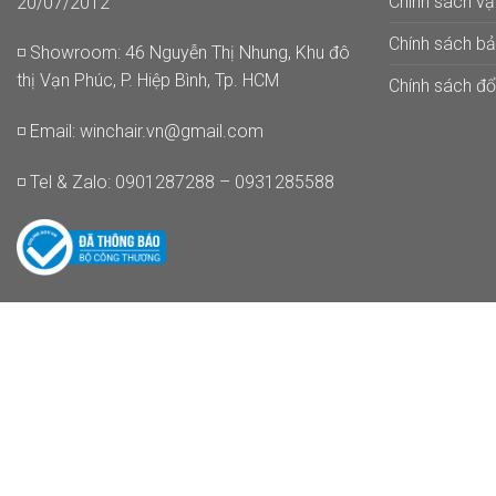
Chính sách v
20/07/2012
Chính sách b
◽ Showroom: 46 Nguyễn Thị Nhung, Khu đô
thị Vạn Phúc, P. Hiệp Bình, Tp. HCM
Chính sách đổi
◽ Email:
winchair.vn@gmail.com
◽ Tel & Zalo: 0901287288 – 0931285588