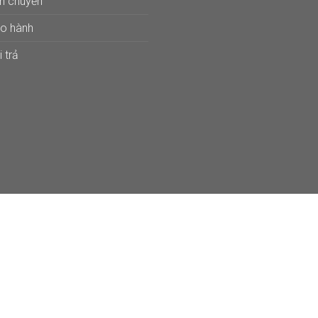
ận chuyển
ảo hành
 trả