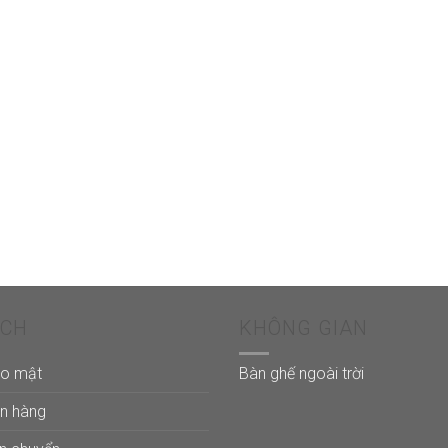
ÁCH
KHÔNG GIAN
ảo mật
Bàn ghế ngoài trời
án hàng