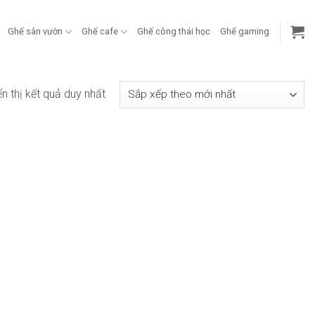
Ghế sân vườn
Ghế cafe
Ghế công thái học
Ghế gaming
ển thị kết quả duy nhất