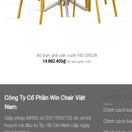
Bộ bàn ghế sân vườn ND-CB028
14.882.400
₫
Đã bao gồm VAT
CHÍNH S
Công Ty Cổ Phần Win Chair Việt
Nam
Chính sách b
Giấy phép ĐKKD số 0311890732 do sở kế
Chính sách b
hoạch và đầu tư Tp. Hồ Chí Minh cấp ngày