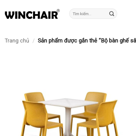
Bỏ
qua
Tìm
kiếm:
nội
dung
Trang chủ
/
Sản phẩm được gắn thẻ “Bộ bàn ghế s