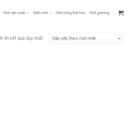
Ghế sân vườn
Ghế cafe
Ghế công thái học
Ghế gaming
ển thị kết quả duy nhất