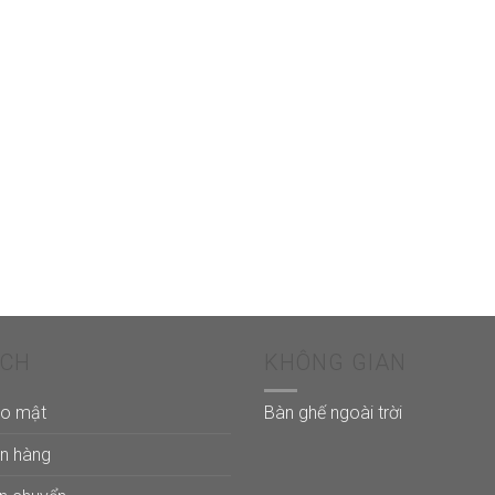
ÁCH
KHÔNG GIAN
ảo mật
Bàn ghế ngoài trời
án hàng