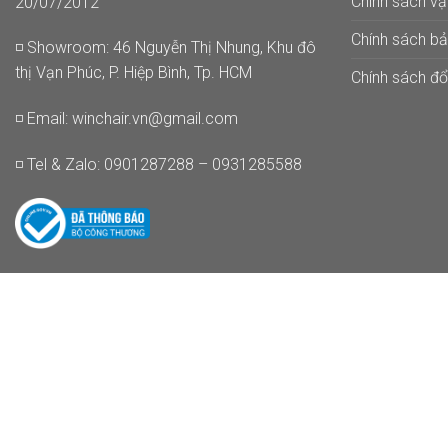
Chính sách v
20/07/2012
Chính sách b
◽ Showroom: 46 Nguyễn Thị Nhung, Khu đô
thị Vạn Phúc, P. Hiệp Bình, Tp. HCM
Chính sách đổi
◽ Email:
winchair.vn@gmail.com
◽ Tel & Zalo: 0901287288 – 0931285588