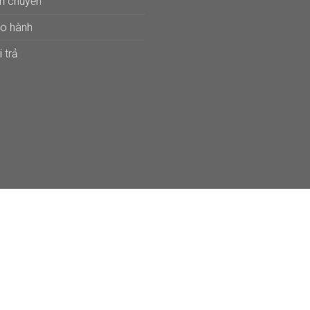
ận chuyển
ảo hành
 trả