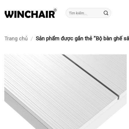
Bỏ
qua
Tìm
kiếm:
nội
dung
Trang chủ
/
Sản phẩm được gắn thẻ “Bộ bàn ghế s