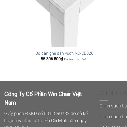
Bộ bàn ghế sân vườn ND-CB026
55.306.800
₫
Đã bao gồm VAT
CHÍNH S
Công Ty Cổ Phần Win Chair Việt
Nam
Chính sách b
Giấy phép ĐKKD số 0311890732 do sở kế
Chính sách b
hoạch và đầu tư Tp. Hồ Chí Minh cấp ngày