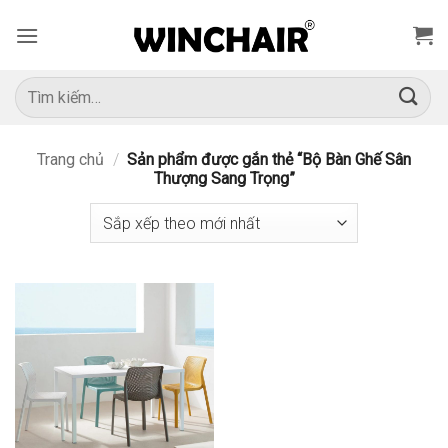
Bỏ
qua
nội
dung
Tìm
kiếm:
Trang chủ
/
Sản phẩm được gắn thẻ “Bộ Bàn Ghế Sân
Thượng Sang Trọng”