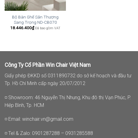
Bộ Bàn Ghế Sân Thượng
Sang Trọng ND-CB070
18.446.400
₫
Đã bao gồm VAT
Công Ty Cổ Phần Win Chair Việt Nam
Giấy phép ĐKKD số 0311890732 do sở kế hoạch và đầu tư
Tp. Hồ Chí Minh cấp ngày 20/07/2012
◽ Showroom: 46 Nguyễn Thị Nhung, Khu đô thị Vạn Phúc, P.
Hiệp Bình, Tp. HCM
◽ Email:
winchair.vn@gmail.com
◽ Tel & Zalo: 0901287288 – 0931285588