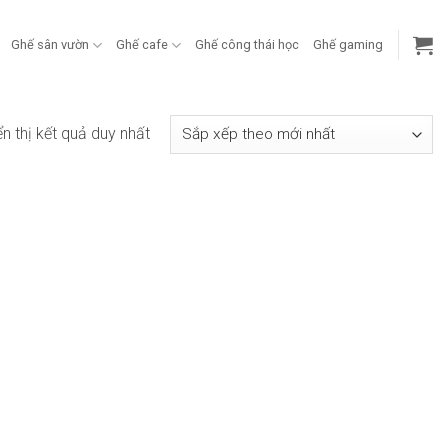
Ghế sân vườn
Ghế cafe
Ghế công thái học
Ghế gaming
ển thị kết quả duy nhất