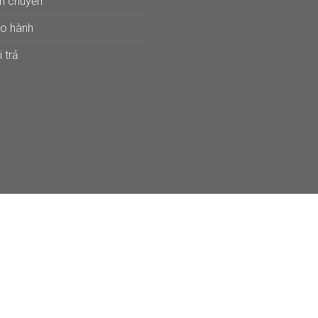
ận chuyển
ảo hành
 trả