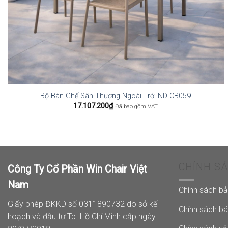
Bộ Bàn Ghế Sân Thượng Ngoài Trời ND-CB059
17.107.200
₫
Đã bao gồm VAT
CHÍNH S
Công Ty Cổ Phần Win Chair Việt
Nam
Chính sách b
Giấy phép ĐKKD số 0311890732 do sở kế
Chính sách b
hoạch và đầu tư Tp. Hồ Chí Minh cấp ngày