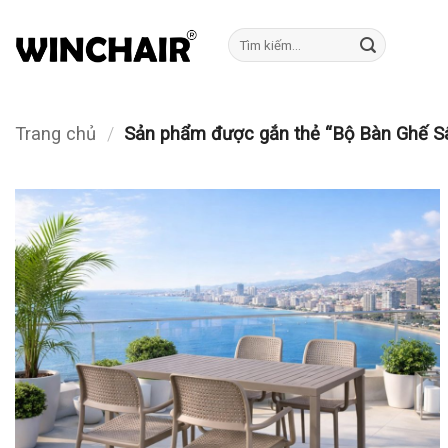
Bỏ
qua
Tìm
kiếm:
nội
dung
Trang chủ
/
Sản phẩm được gắn thẻ “Bộ Bàn Ghế S