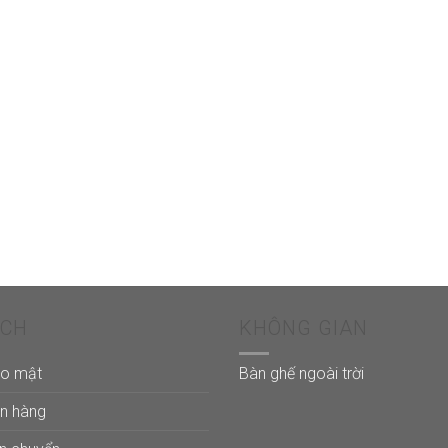
ÁCH
KHÔNG GIAN
ảo mật
Bàn ghế ngoài trời
án hàng