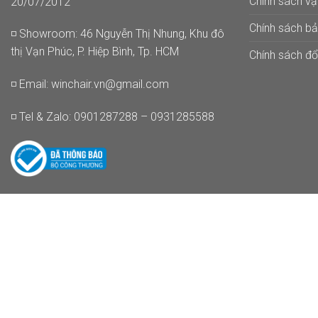
Chính sách v
20/07/2012
Chính sách b
◽ Showroom: 46 Nguyễn Thị Nhung, Khu đô
thị Vạn Phúc, P. Hiệp Bình, Tp. HCM
Chính sách đổi
◽ Email:
winchair.vn@gmail.com
◽ Tel & Zalo: 0901287288 – 0931285588