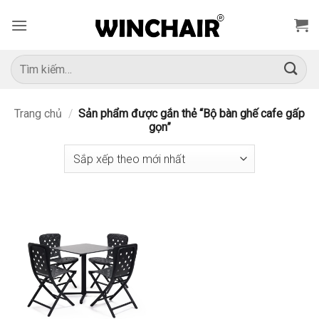
Bỏ
qua
nội
dung
Tìm
kiếm:
Trang chủ
/
Sản phẩm được gắn thẻ “Bộ bàn ghế cafe gấp
gọn”