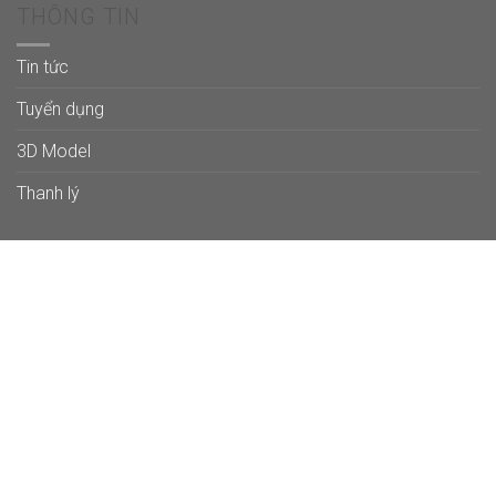
THÔNG TIN
Tin tức
Tuyển dụng
3D Model
Thanh lý