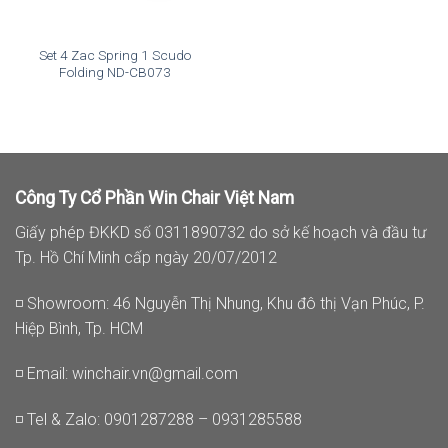
Set 4 Zac Spring 1 Scudo
Folding ND-CB073
Công Ty Cổ Phần Win Chair Việt Nam
Giấy phép ĐKKD số 0311890732 do sở kế hoạch và đầu tư
Tp. Hồ Chí Minh cấp ngày 20/07/2012
◽ Showroom: 46 Nguyễn Thị Nhung, Khu đô thị Vạn Phúc, P.
Hiệp Bình, Tp. HCM
◽ Email:
winchair.vn@gmail.com
◽ Tel & Zalo: 0901287288 – 0931285588