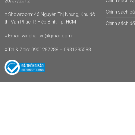
Chính sách v
20/07/2012
Chính sách b
◽ Showroom: 46 Nguyễn Thị Nhung, Khu đô
thị Vạn Phúc, P. Hiệp Bình, Tp. HCM
Chính sách đổi
◽ Email:
winchair.vn@gmail.com
◽ Tel & Zalo: 0901287288 – 0931285588