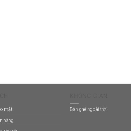
ÁCH
KHÔNG GIAN
ảo mật
Bàn ghế ngoài trời
án hàng