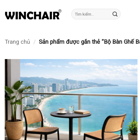
Bỏ
qua
Tìm
kiếm:
nội
dung
Trang chủ
/
Sản phẩm được gắn thẻ “Bộ Bàn Ghế Ba