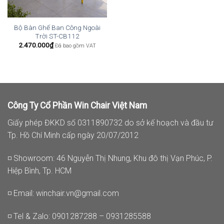
Bộ Bàn Ghế Ban Công Ngoài
Trời ST-CB112
2.470.000
₫
Đã bao gồm VAT
Công Ty Cổ Phần Win Chair Việt Nam
Giấy phép ĐKKD số 0311890732 do sở kế hoạch và đầu tư
Tp. Hồ Chí Minh cấp ngày 20/07/2012
◽ Showroom: 46 Nguyễn Thị Nhung, Khu đô thị Vạn Phúc, P.
Hiệp Bình, Tp. HCM
◽ Email:
winchair.vn@gmail.com
◽ Tel & Zalo: 0901287288 – 0931285588