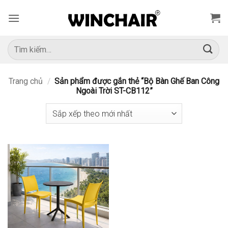
Bỏ
qua
nội
dung
Tìm
kiếm:
Trang chủ
/
Sản phẩm được gắn thẻ “Bộ Bàn Ghế Ban Công
Ngoài Trời ST-CB112”