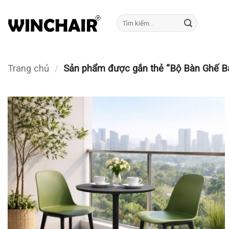
Bỏ
qua
Tìm
kiếm:
nội
dung
Trang chủ
/
Sản phẩm được gắn thẻ “Bộ Bàn Ghế Ba