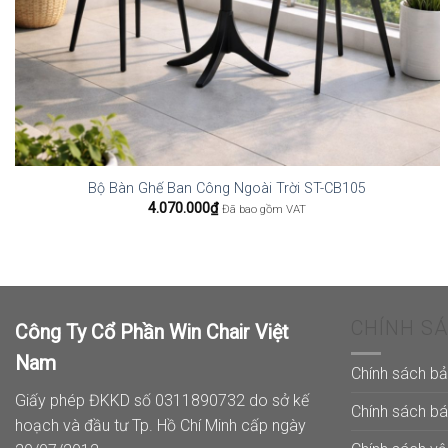
Bộ Bàn Ghế Ban Công Ngoài Trời ST-CB105
4.070.000
₫
Đã bao gồm VAT
CHÍNH S
Công Ty Cổ Phần Win Chair Việt
Nam
Chính sách b
Giấy phép ĐKKD số 0311890732 do sở kế
Chính sách b
hoạch và đầu tư Tp. Hồ Chí Minh cấp ngày