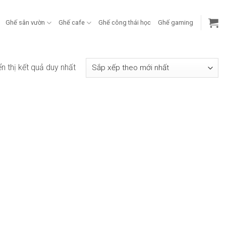
Ghế sân vườn
Ghế cafe
Ghế công thái học
Ghế gaming
ển thị kết quả duy nhất