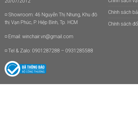
Chính sách v
20/07/2012
Chính sách b
◽ Showroom: 46 Nguyễn Thị Nhung, Khu đô
thị Vạn Phúc, P. Hiệp Bình, Tp. HCM
Chính sách đổi
◽ Email:
winchair.vn@gmail.com
◽ Tel & Zalo: 0901287288 – 0931285588