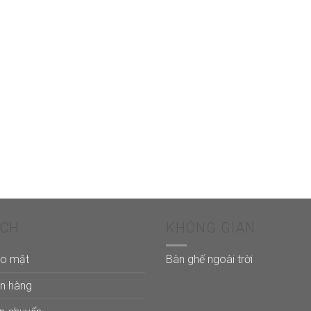
ÁCH
KHÔNG GIAN
ảo mật
Bàn ghế ngoài trời
án hàng