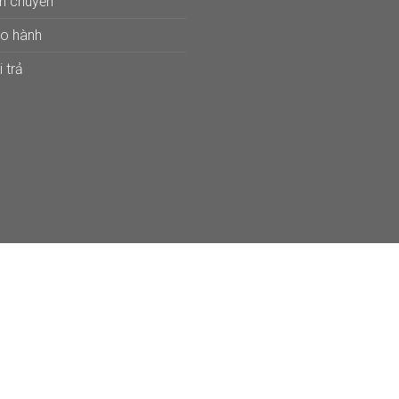
ận chuyển
ảo hành
 trả