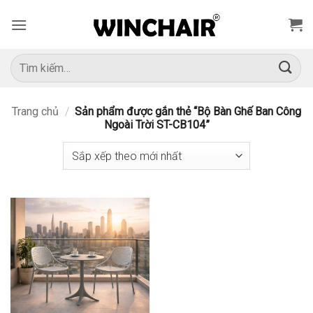
Bỏ
qua
nội
dung
Tìm
kiếm:
Trang chủ
/
Sản phẩm được gắn thẻ “Bộ Bàn Ghế Ban Công
Ngoài Trời ST-CB104”