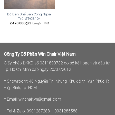
Bộ Bàn Ghế Ban Công Ngoài
Trời ST-CB104
2.470.000
₫
Đã bao gồm VAT
Công Ty Cổ Phần Win Chair Việt Nam
Giấy phép ĐKKD số 0311890732 do sở kế hoạch và đầu tư
Tp. Hồ Chí Minh cấp ngày 20/07/2012
◽ Showroom: 46 Nguyễn Thị Nhung, Khu đô thị Vạn Phúc, P.
Hiệp Bình, Tp. HCM
◽ Email:
winchair.vn@gmail.com
◽ Tel & Zalo: 0901287288 – 0931285588