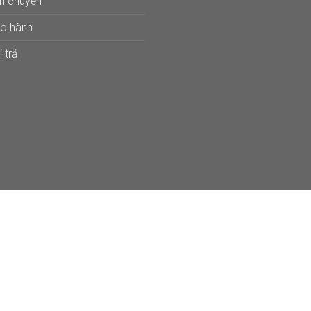
ận chuyển
ảo hành
 trả