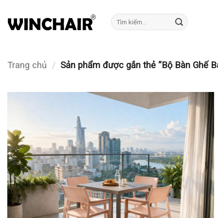
Bỏ
qua
Tìm
kiếm:
nội
dung
Trang chủ
/
Sản phẩm được gắn thẻ “Bộ Bàn Ghế B