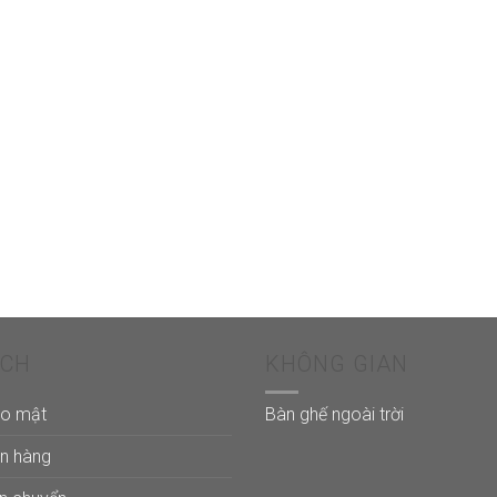
ÁCH
KHÔNG GIAN
ảo mật
Bàn ghế ngoài trời
án hàng