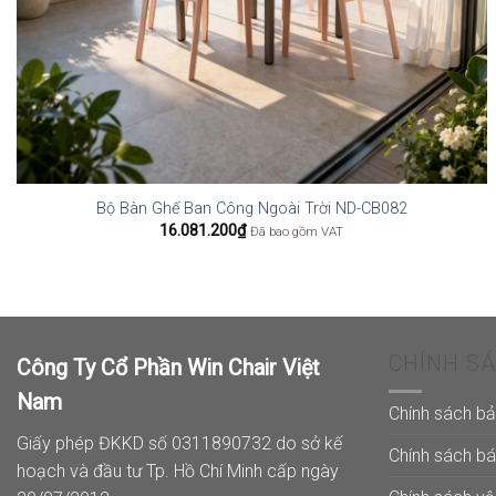
Bộ Bàn Ghế Ban Công Ngoài Trời ND-CB082
16.081.200
₫
Đã bao gồm VAT
CHÍNH S
Công Ty Cổ Phần Win Chair Việt
Nam
Chính sách b
Giấy phép ĐKKD số 0311890732 do sở kế
Chính sách b
hoạch và đầu tư Tp. Hồ Chí Minh cấp ngày