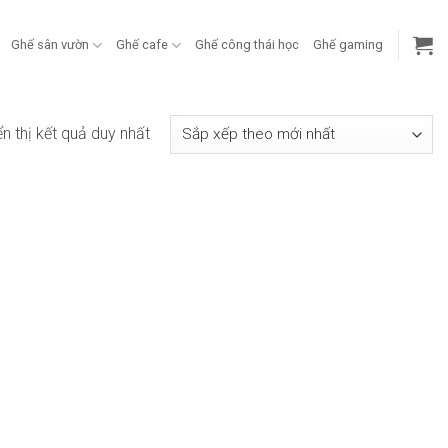
Ghế sân vườn
Ghế cafe
Ghế công thái học
Ghế gaming
ển thị kết quả duy nhất