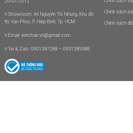
Chính sách v
20/07/2012
Chính sách b
◽ Showroom: 46 Nguyễn Thị Nhung, Khu đô
thị Vạn Phúc, P. Hiệp Bình, Tp. HCM
Chính sách đổi
◽ Email:
winchair.vn@gmail.com
◽ Tel & Zalo: 0901287288 – 0931285588