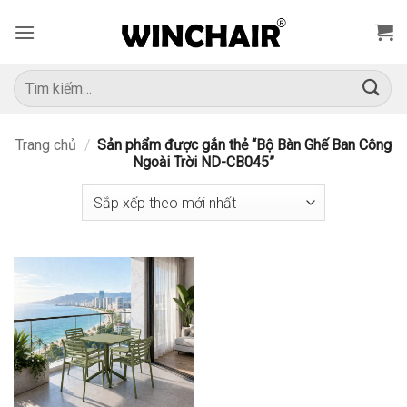
Bỏ
qua
nội
dung
Tìm
kiếm:
Trang chủ
/
Sản phẩm được gắn thẻ “Bộ Bàn Ghế Ban Công
Ngoài Trời ND-CB045”