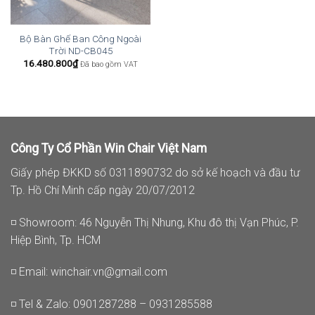
Bộ Bàn Ghế Ban Công Ngoài
Trời ND-CB045
16.480.800
₫
Đã bao gồm VAT
Công Ty Cổ Phần Win Chair Việt Nam
Giấy phép ĐKKD số 0311890732 do sở kế hoạch và đầu tư
Tp. Hồ Chí Minh cấp ngày 20/07/2012
◽ Showroom: 46 Nguyễn Thị Nhung, Khu đô thị Vạn Phúc, P.
Hiệp Bình, Tp. HCM
◽ Email:
winchair.vn@gmail.com
◽ Tel & Zalo: 0901287288 – 0931285588