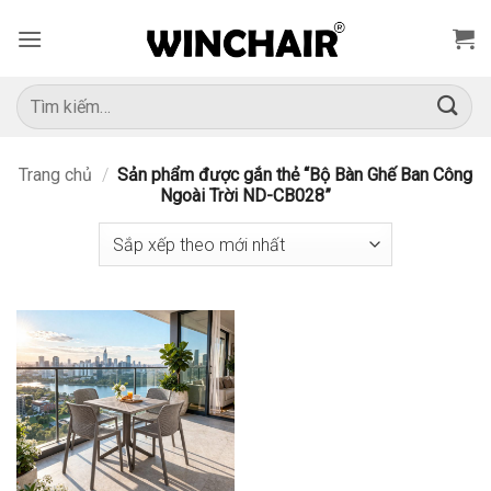
Bỏ
qua
nội
dung
Tìm
kiếm:
Trang chủ
/
Sản phẩm được gắn thẻ “Bộ Bàn Ghế Ban Công
Ngoài Trời ND-CB028”