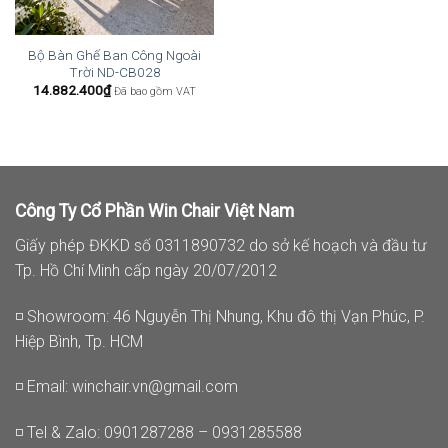
Bộ Bàn Ghế Ban Công Ngoài
Trời ND-CB028
14.882.400
₫
Đã bao gồm VAT
Công Ty Cổ Phần Win Chair Việt Nam
Giấy phép ĐKKD số 0311890732 do sở kế hoạch và đầu tư
Tp. Hồ Chí Minh cấp ngày 20/07/2012
◽ Showroom: 46 Nguyễn Thị Nhung, Khu đô thị Vạn Phúc, P.
Hiệp Bình, Tp. HCM
◽ Email:
winchair.vn@gmail.com
◽ Tel & Zalo: 0901287288 – 0931285588