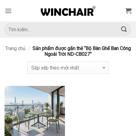
Bỏ
qua
nội
dung
Tìm
kiếm:
Trang chủ
/
Sản phẩm được gắn thẻ “Bộ Bàn Ghế Ban Công
Ngoài Trời ND-CB027”