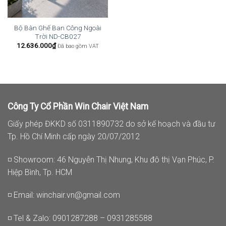
Bộ Bàn Ghế Ban Công Ngoài
Trời ND-CB027
12.636.000
₫
Đã bao gồm VAT
Công Ty Cổ Phần Win Chair Việt Nam
Giấy phép ĐKKD số 0311890732 do sở kế hoạch và đầu tư
Tp. Hồ Chí Minh cấp ngày 20/07/2012
◽ Showroom: 46 Nguyễn Thị Nhung, Khu đô thị Vạn Phúc, P.
Hiệp Bình, Tp. HCM
◽ Email:
winchair.vn@gmail.com
◽ Tel & Zalo: 0901287288 – 0931285588