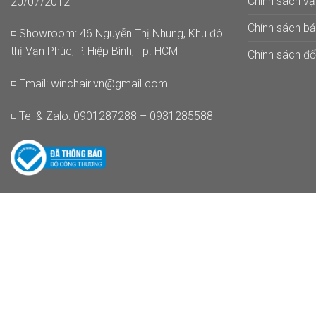
Chính sách v
20/07/2012
Chính sách b
◽ Showroom: 46 Nguyễn Thị Nhung, Khu đô
thị Vạn Phúc, P. Hiệp Bình, Tp. HCM
Chính sách đổi
◽ Email:
winchair.vn@gmail.com
◽ Tel & Zalo: 0901287288 – 0931285588