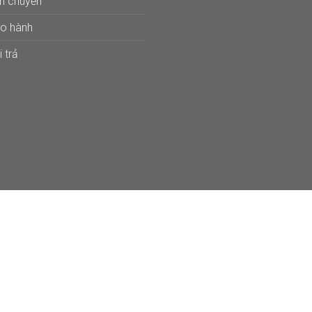
ận chuyển
ảo hành
 trả