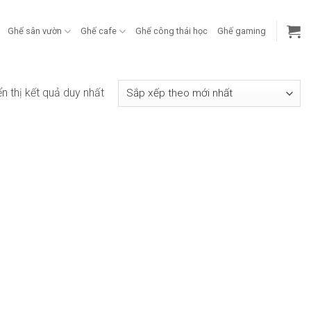
Ghế sân vườn
Ghế cafe
Ghế công thái học
Ghế gaming
ển thị kết quả duy nhất