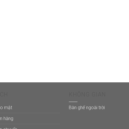
ÁCH
KHÔNG GIAN
ảo mật
Bàn ghế ngoài trời
án hàng