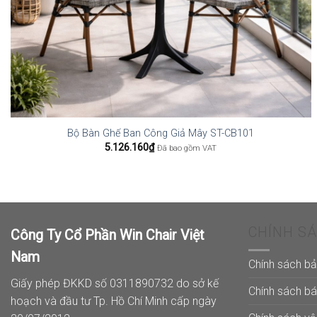
Bộ Bàn Ghế Ban Công Giả Mây ST-CB101
5.126.160
₫
Đã bao gồm VAT
CHÍNH S
Công Ty Cổ Phần Win Chair Việt
Nam
Chính sách b
Giấy phép ĐKKD số 0311890732 do sở kế
Chính sách b
hoạch và đầu tư Tp. Hồ Chí Minh cấp ngày