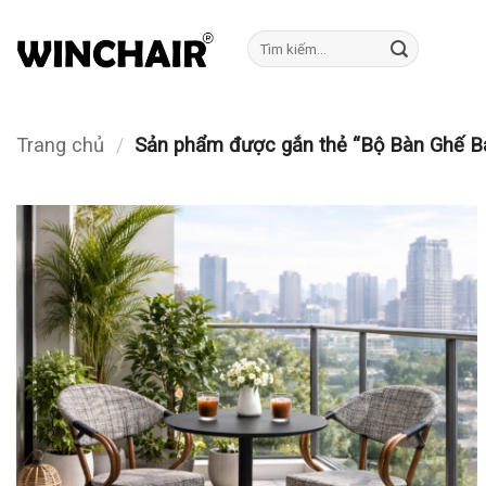
Bỏ
qua
Tìm
kiếm:
nội
dung
Trang chủ
/
Sản phẩm được gắn thẻ “Bộ Bàn Ghế B