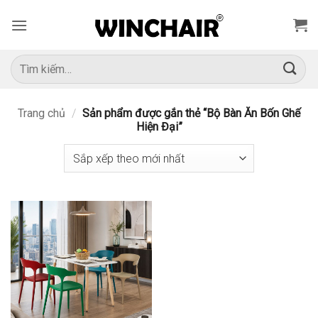
Bỏ
qua
nội
dung
Tìm
kiếm:
Trang chủ
/
Sản phẩm được gắn thẻ “Bộ Bàn Ăn Bốn Ghế
Hiện Đại”