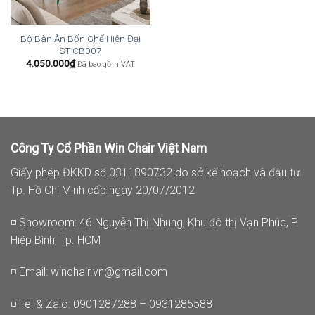
Bộ Bàn Ăn Bốn Ghế Hiện Đại
ST-CB007
4.050.000
₫
Đã bao gồm VAT
Công Ty Cổ Phần Win Chair Việt Nam
Giấy phép ĐKKD số 0311890732 do sở kế hoạch và đầu tư
Tp. Hồ Chí Minh cấp ngày 20/07/2012
◽ Showroom: 46 Nguyễn Thị Nhung, Khu đô thị Vạn Phúc, P.
Hiệp Bình, Tp. HCM
◽ Email:
winchair.vn@gmail.com
◽ Tel & Zalo: 0901287288 – 0931285588