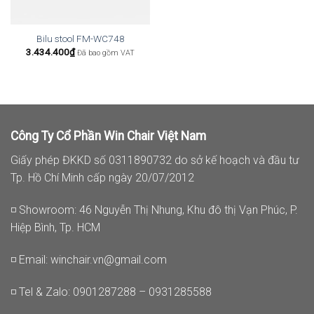
Bilu stool FM-WC748
3.434.400
₫
Đã bao gồm VAT
Công Ty Cổ Phần Win Chair Việt Nam
Giấy phép ĐKKD số 0311890732 do sở kế hoạch và đầu tư
Tp. Hồ Chí Minh cấp ngày 20/07/2012
◽ Showroom: 46 Nguyễn Thị Nhung, Khu đô thị Vạn Phúc, P.
Hiệp Bình, Tp. HCM
◽ Email:
winchair.vn@gmail.com
◽ Tel & Zalo: 0901287288 – 0931285588