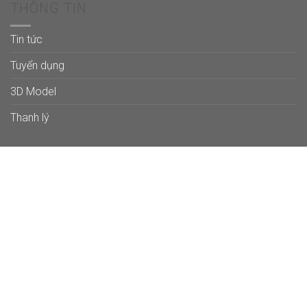
THÔNG TIN
Tin tức
Tuyển dụng
3D Model
Thanh lý