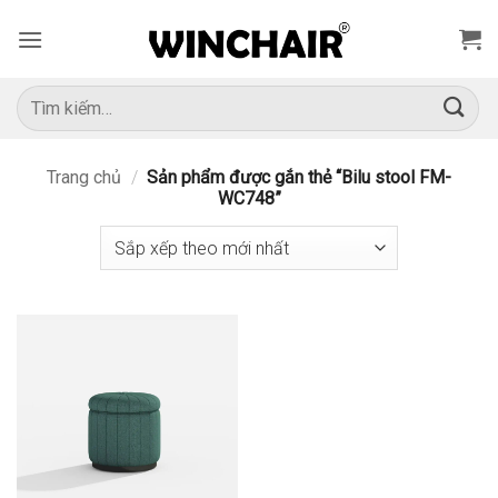
Bỏ
qua
nội
dung
Tìm
kiếm:
Trang chủ
/
Sản phẩm được gắn thẻ “Bilu stool FM-
WC748”