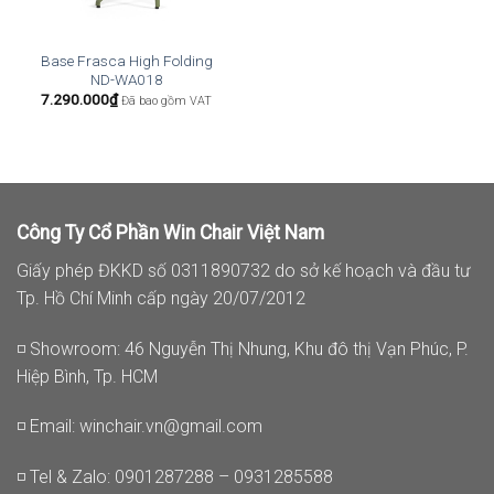
Base Frasca High Folding
ND-WA018
7.290.000
₫
Đã bao gồm VAT
Công Ty Cổ Phần Win Chair Việt Nam
Giấy phép ĐKKD số 0311890732 do sở kế hoạch và đầu tư
Tp. Hồ Chí Minh cấp ngày 20/07/2012
◽ Showroom: 46 Nguyễn Thị Nhung, Khu đô thị Vạn Phúc, P.
Hiệp Bình, Tp. HCM
◽ Email:
winchair.vn@gmail.com
◽ Tel & Zalo: 0901287288 – 0931285588