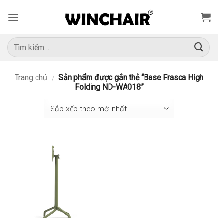
Bỏ
qua
nội
dung
Tìm
kiếm:
Trang chủ
/
Sản phẩm được gắn thẻ “Base Frasca High
Folding ND-WA018”