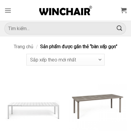
Bỏ
qua
nội
dung
Tìm
kiếm:
Trang chủ
/
Sản phẩm được gắn thẻ “bàn xếp gọn”