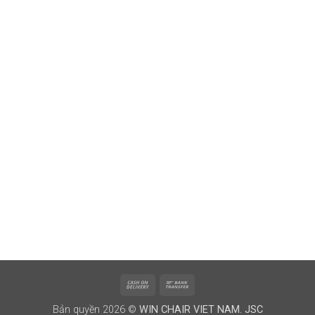
Cash
Bank
On
Transfer
Bản quyền 2026 ©
WIN CHAIR VIET NAM. JSC