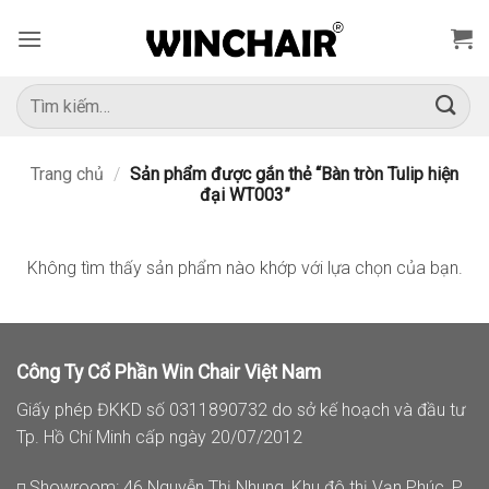
Bỏ
qua
nội
dung
Tìm
kiếm:
Trang chủ
/
Sản phẩm được gắn thẻ “Bàn tròn Tulip hiện
đại WT003”
Không tìm thấy sản phẩm nào khớp với lựa chọn của bạn.
Công Ty Cổ Phần Win Chair Việt Nam
Giấy phép ĐKKD số 0311890732 do sở kế hoạch và đầu tư
Tp. Hồ Chí Minh cấp ngày 20/07/2012
◽ Showroom: 46 Nguyễn Thị Nhung, Khu đô thị Vạn Phúc, P.