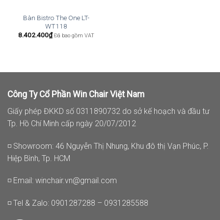
Bàn Bistro The One LT-
WT118
8.402.400
₫
Đã bao gồm VAT
Công Ty Cổ Phần Win Chair Việt Nam
Giấy phép ĐKKD số 0311890732 do sở kế hoạch và đầu tư
Tp. Hồ Chí Minh cấp ngày 20/07/2012
◽ Showroom: 46 Nguyễn Thị Nhung, Khu đô thị Vạn Phúc, P.
Hiệp Bình, Tp. HCM
◽ Email:
winchair.vn@gmail.com
◽ Tel & Zalo: 0901287288 – 0931285588