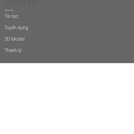
THÔNG TIN
Tin tức
Tuyển dụng
3D Model
Thanh lý