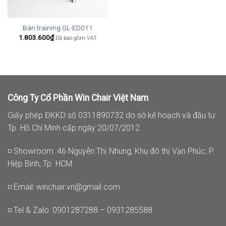
Bàn training GL-ED011
1.803.600
₫
Đã bao gồm VAT
Công Ty Cổ Phần Win Chair Việt Nam
Giấy phép ĐKKD số 0311890732 do sở kế hoạch và đầu tư
Tp. Hồ Chí Minh cấp ngày 20/07/2012
◽ Showroom: 46 Nguyễn Thị Nhung, Khu đô thị Vạn Phúc, P.
Hiệp Bình, Tp. HCM
◽ Email:
winchair.vn@gmail.com
◽ Tel & Zalo: 0901287288 – 0931285588