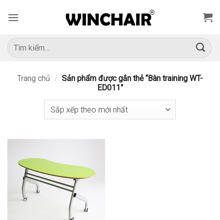
Bỏ
qua
nội
dung
Tìm
kiếm:
Trang chủ
/
Sản phẩm được gắn thẻ “Bàn training WT-
ED011”