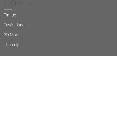
THÔNG TIN
Tin tức
Tuyển dụng
3D Model
Thanh lý