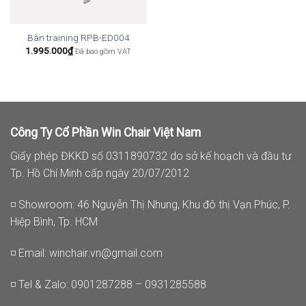
Bàn training RPB-ED004
1.995.000
₫
Đã bao gồm VAT
Công Ty Cổ Phần Win Chair Việt Nam
Giấy phép ĐKKD số 0311890732 do sở kế hoạch và đầu tư
Tp. Hồ Chí Minh cấp ngày 20/07/2012
◽ Showroom: 46 Nguyễn Thị Nhung, Khu đô thị Vạn Phúc, P.
Hiệp Bình, Tp. HCM
◽ Email:
winchair.vn@gmail.com
◽ Tel & Zalo: 0901287288 – 0931285588