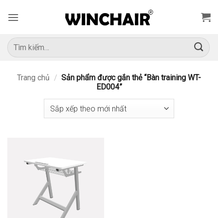
Bỏ
qua
nội
dung
Tìm
kiếm:
Trang chủ
/
Sản phẩm được gắn thẻ “Bàn training WT-
ED004”