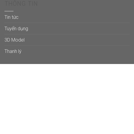
THÔNG TIN
Tin tức
Tuyển dụng
3D Model
Thanh lý