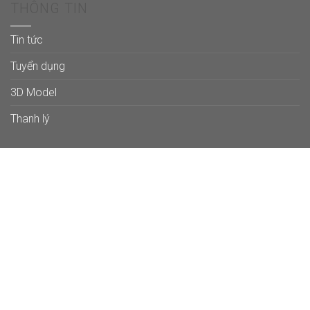
THÔNG TIN
Tin tức
Tuyển dụng
3D Model
Thanh lý