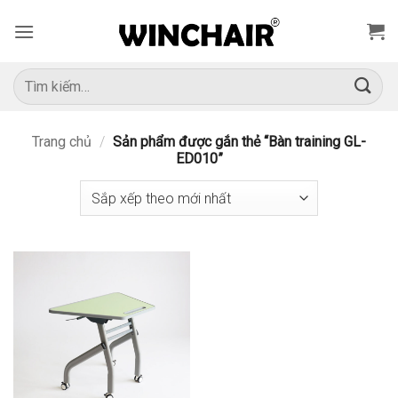
Bỏ
qua
nội
dung
Tìm
kiếm:
Trang chủ
/
Sản phẩm được gắn thẻ “Bàn training GL-
ED010”