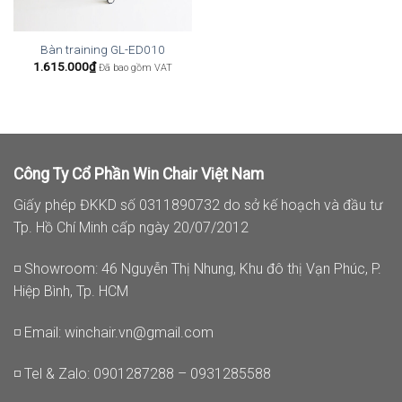
Bàn training GL-ED010
1.615.000
₫
Đã bao gồm VAT
Công Ty Cổ Phần Win Chair Việt Nam
Giấy phép ĐKKD số 0311890732 do sở kế hoạch và đầu tư
Tp. Hồ Chí Minh cấp ngày 20/07/2012
◽ Showroom: 46 Nguyễn Thị Nhung, Khu đô thị Vạn Phúc, P.
Hiệp Bình, Tp. HCM
◽ Email:
winchair.vn@gmail.com
◽ Tel & Zalo: 0901287288 – 0931285588