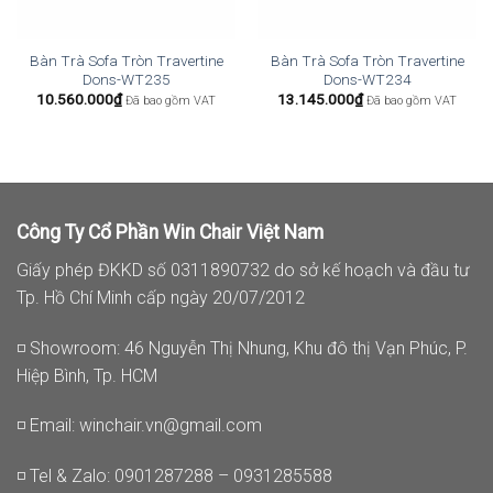
Bàn Trà Sofa Tròn Travertine
Bàn Trà Sofa Tròn Travertine
Dons-WT235
Dons-WT234
10.560.000
₫
13.145.000
₫
Đã bao gồm VAT
Đã bao gồm VAT
Công Ty Cổ Phần Win Chair Việt Nam
Giấy phép ĐKKD số 0311890732 do sở kế hoạch và đầu tư
Tp. Hồ Chí Minh cấp ngày 20/07/2012
◽ Showroom: 46 Nguyễn Thị Nhung, Khu đô thị Vạn Phúc, P.
Hiệp Bình, Tp. HCM
◽ Email:
winchair.vn@gmail.com
◽ Tel & Zalo: 0901287288 – 0931285588