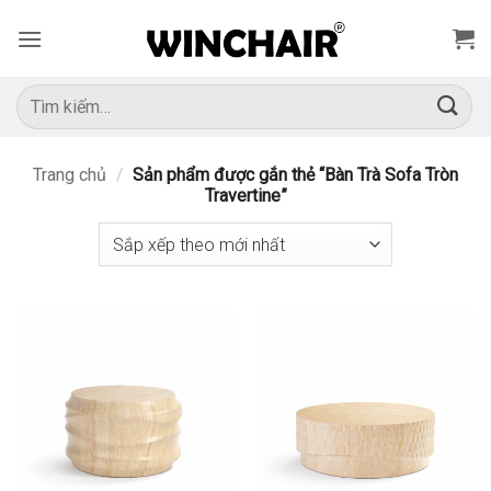
Bỏ
qua
nội
dung
Tìm
kiếm:
Trang chủ
/
Sản phẩm được gắn thẻ “Bàn Trà Sofa Tròn
Travertine”