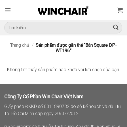
Bỏ
qua
nội
dung
Tìm
kiếm:
Trang chủ
/
Sản phẩm được gắn thẻ “Bàn Square DP-
WT196”
Không tìm thấy sản phẩm nào khớp với lựa chọn của bạn.
Công Ty Cổ Phần Win Chair Việt Nam
Giấy phép ĐKKD số 0311890732 do sở kế hoạch và đầu tư
Tp. Hồ Chí Minh cấp ngày 20/07/2012
◽ Showroom: 46 Nguyễn Thị Nhung, Khu đô thị Vạn Phúc, P.