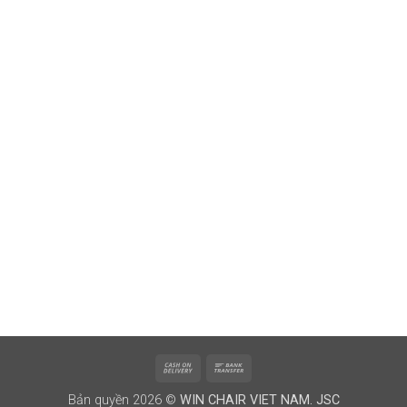
Cash
Bank
On
Transfer
Bản quyền 2026 ©
WIN CHAIR VIET NAM. JSC