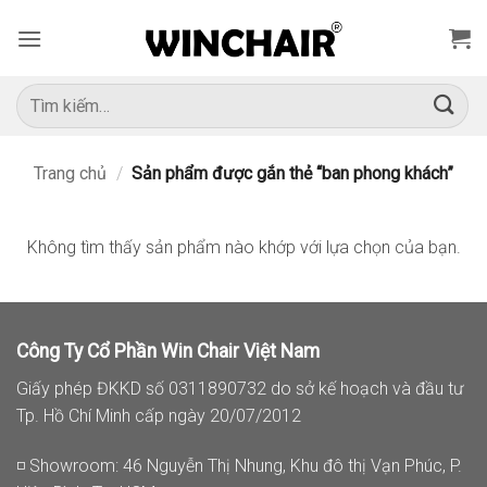
Bỏ
qua
nội
dung
Tìm
kiếm:
Trang chủ
/
Sản phẩm được gắn thẻ “ban phong khách”
Không tìm thấy sản phẩm nào khớp với lựa chọn của bạn.
Công Ty Cổ Phần Win Chair Việt Nam
Giấy phép ĐKKD số 0311890732 do sở kế hoạch và đầu tư
Tp. Hồ Chí Minh cấp ngày 20/07/2012
◽ Showroom: 46 Nguyễn Thị Nhung, Khu đô thị Vạn Phúc, P.