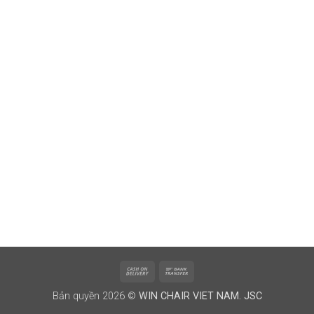
Cash
Bank
On
Transfer
Bản quyền 2026 ©
WIN CHAIR VIET NAM. JSC
Delivery