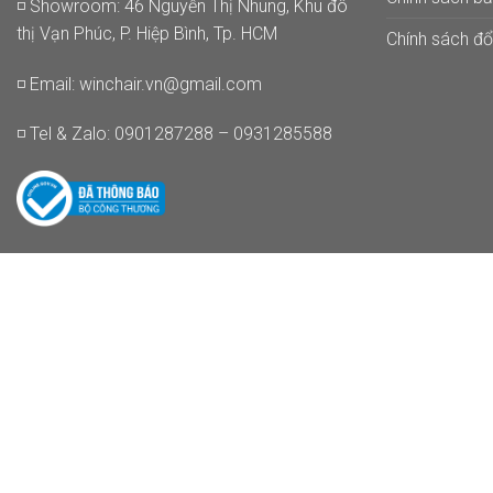
◽ Showroom: 46 Nguyễn Thị Nhung, Khu đô
thị Vạn Phúc, P. Hiệp Bình, Tp. HCM
Chính sách đổi
◽ Email:
winchair.vn@gmail.com
◽ Tel & Zalo: 0901287288 – 0931285588