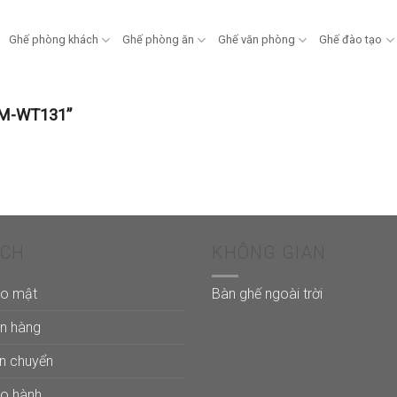
Ghế phòng khách
Ghế phòng ăn
Ghế văn phòng
Ghế đào tạo
FM-WT131”
ÁCH
KHÔNG GIAN
ảo mật
Bàn ghế ngoài trời
án hàng
ận chuyển
ảo hành