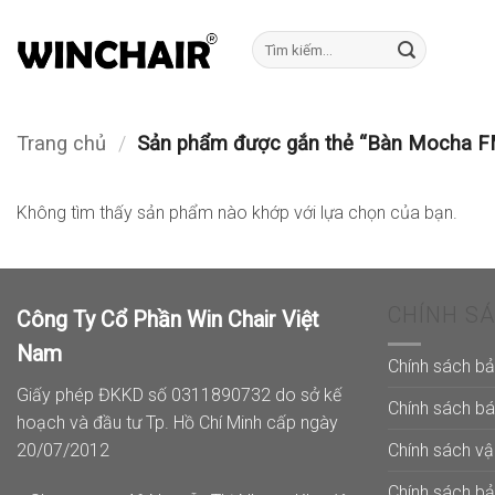
Bỏ
qua
Tìm
kiếm:
nội
dung
Trang chủ
/
Sản phẩm được gắn thẻ “Bàn Mocha 
Không tìm thấy sản phẩm nào khớp với lựa chọn của bạn.
CHÍNH S
Công Ty Cổ Phần Win Chair Việt
Nam
Chính sách b
Giấy phép ĐKKD số 0311890732 do sở kế
Chính sách b
hoạch và đầu tư Tp. Hồ Chí Minh cấp ngày
Chính sách v
20/07/2012
Chính sách b