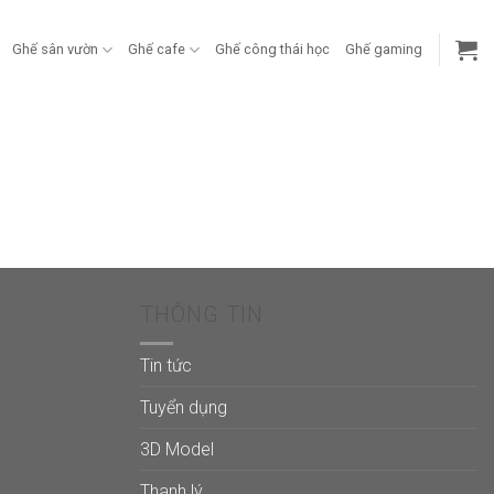
Ghế sân vườn
Ghế cafe
Ghế công thái học
Ghế gaming
THÔNG TIN
Tin tức
Tuyển dụng
3D Model
Thanh lý