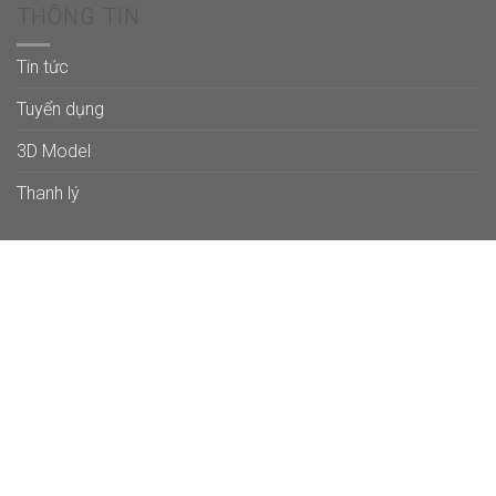
THÔNG TIN
Tin tức
Tuyển dụng
3D Model
Thanh lý