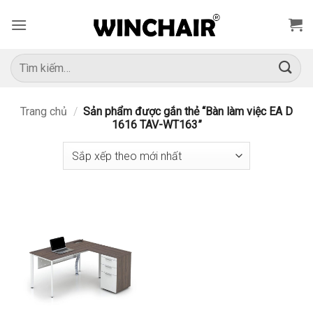
Bỏ
qua
nội
dung
Tìm
kiếm:
Trang chủ
/
Sản phẩm được gắn thẻ “Bàn làm việc EA D
1616 TAV-WT163”