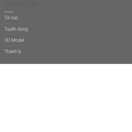
THÔNG TIN
Tin tức
Tuyển dụng
3D Model
Thanh lý