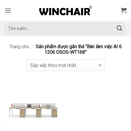
Bỏ
qua
nội
dung
Tìm
kiếm:
Trang chủ
/
Sản phẩm được gắn thẻ “Bàn làm việc AI 6
1206 OSOS-WT168”