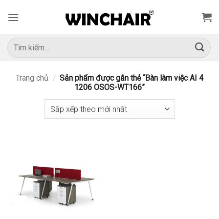
Bỏ
qua
nội
dung
Tìm
kiếm:
Trang chủ
/
Sản phẩm được gắn thẻ “Bàn làm việc AI 4
1206 OSOS-WT166”