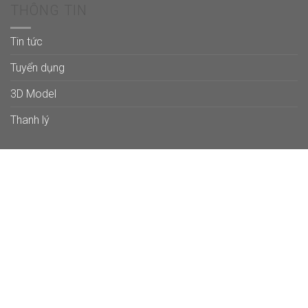
THÔNG TIN
Tin tức
Tuyển dụng
3D Model
Thanh lý