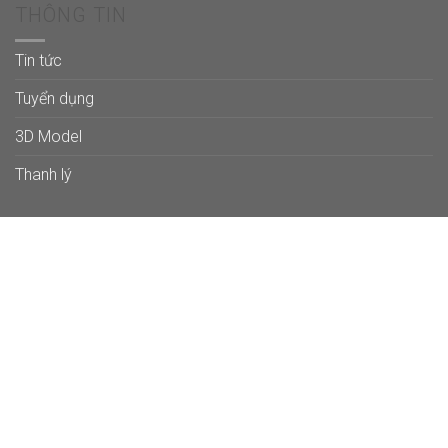
THÔNG TIN
Tin tức
Tuyển dụng
3D Model
Thanh lý