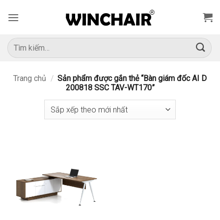
Bỏ
qua
nội
dung
Tìm
kiếm:
Trang chủ
/
Sản phẩm được gắn thẻ “Bàn giám đốc AI D
200818 SSC TAV-WT170”