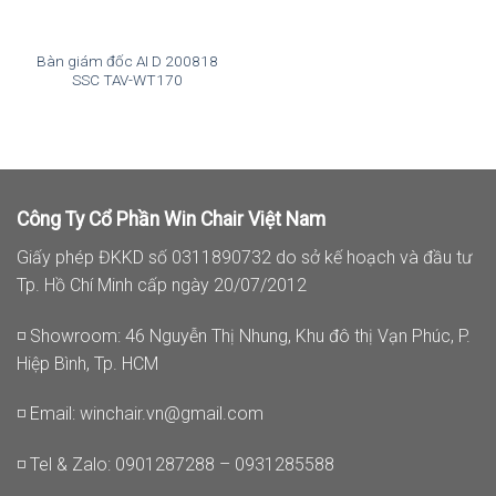
Bàn giám đốc AI D 200818
SSC TAV-WT170
Công Ty Cổ Phần Win Chair Việt Nam
Giấy phép ĐKKD số 0311890732 do sở kế hoạch và đầu tư
Tp. Hồ Chí Minh cấp ngày 20/07/2012
◽ Showroom: 46 Nguyễn Thị Nhung, Khu đô thị Vạn Phúc, P.
Hiệp Bình, Tp. HCM
◽ Email:
winchair.vn@gmail.com
◽ Tel & Zalo: 0901287288 – 0931285588