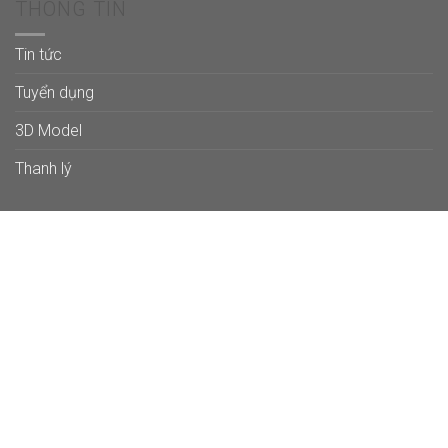
THÔNG TIN
Tin tức
Tuyển dụng
3D Model
Thanh lý