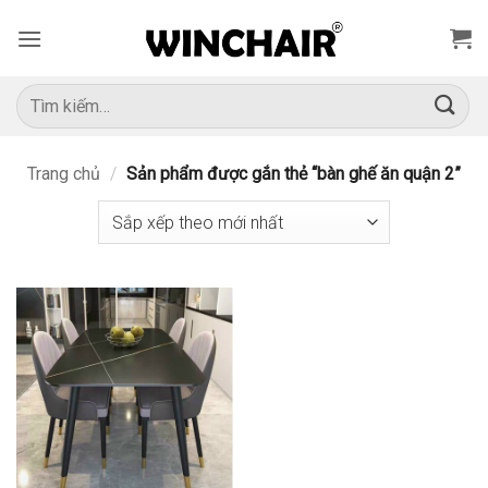
Bỏ
qua
nội
dung
Tìm
kiếm:
Trang chủ
/
Sản phẩm được gắn thẻ “bàn ghế ăn quận 2”