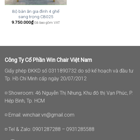
Bộ bàn ăn gia đình 4 ghế
sang trọng CB025
9.750.000
₫
Đã bao gồm VAT
Công Ty Cổ Phần Win Chair Việt Nam
Giấy phép ĐKKD số 0311890732 do sở kế hoạch và đầu tư
Tp. Hồ Chí Minh cấp ngày 20/07/2012
◽ Showroom: 46 Nguyễn Thị Nhung, Khu đô thị Vạn Phúc, P.
Hiệp Bình, Tp. HCM
◽ Email:
winchair.vn@gmail.com
◽ Tel & Zalo: 0901287288 – 0931285588