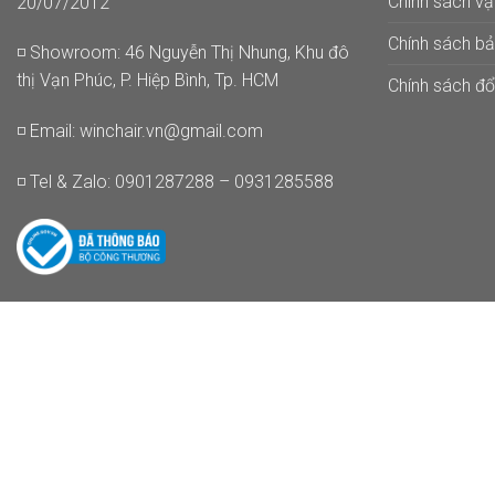
Chính sách v
20/07/2012
Chính sách b
◽ Showroom: 46 Nguyễn Thị Nhung, Khu đô
thị Vạn Phúc, P. Hiệp Bình, Tp. HCM
Chính sách đổi
◽ Email:
winchair.vn@gmail.com
◽ Tel & Zalo: 0901287288 – 0931285588