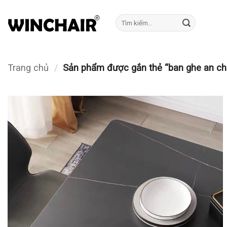
Bỏ
qua
Tìm
kiếm:
nội
dung
Trang chủ
/
Sản phẩm được gắn thẻ “ban ghe an ch