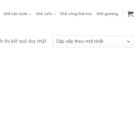
Ghế sân vườn
Ghế cafe
Ghế công thái học
Ghế gaming
ển thị kết quả duy nhất