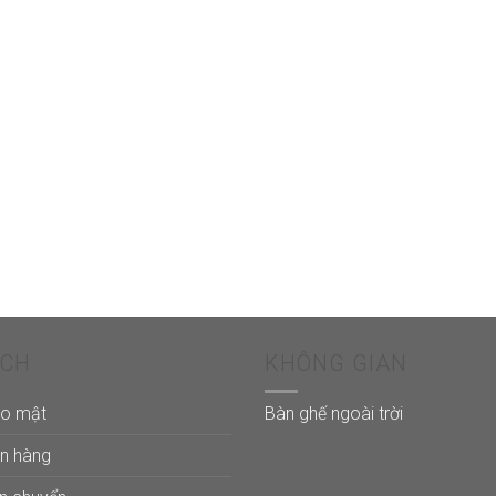
ÁCH
KHÔNG GIAN
ảo mật
Bàn ghế ngoài trời
án hàng