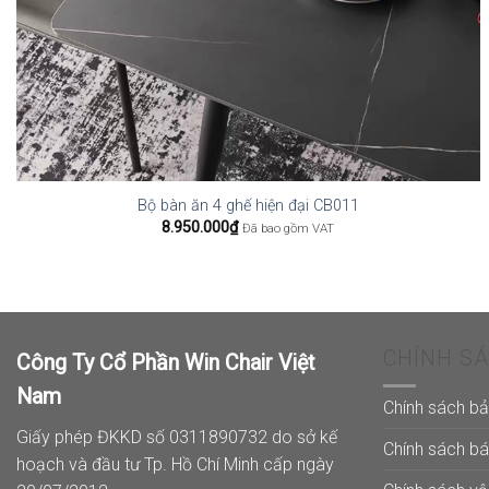
Bộ bàn ăn 4 ghế hiện đại CB011
8.950.000
₫
Đã bao gồm VAT
CHÍNH S
Công Ty Cổ Phần Win Chair Việt
Nam
Chính sách b
Giấy phép ĐKKD số 0311890732 do sở kế
Chính sách b
hoạch và đầu tư Tp. Hồ Chí Minh cấp ngày