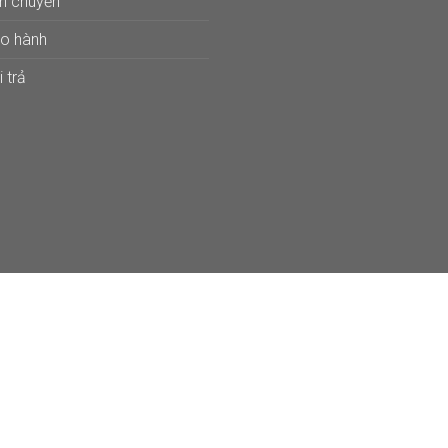
ận chuyển
ảo hành
 trả