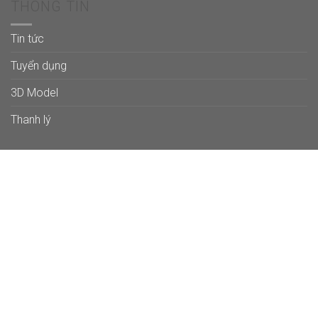
THÔNG TIN
Tin tức
Tuyển dụng
3D Model
Thanh lý