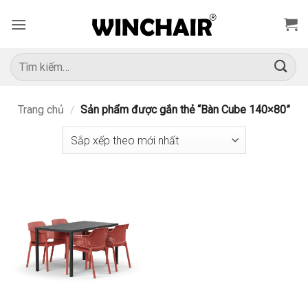
Bỏ
qua
nội
dung
Tìm
kiếm:
Trang chủ
/
Sản phẩm được gắn thẻ “Bàn Cube 140×80”