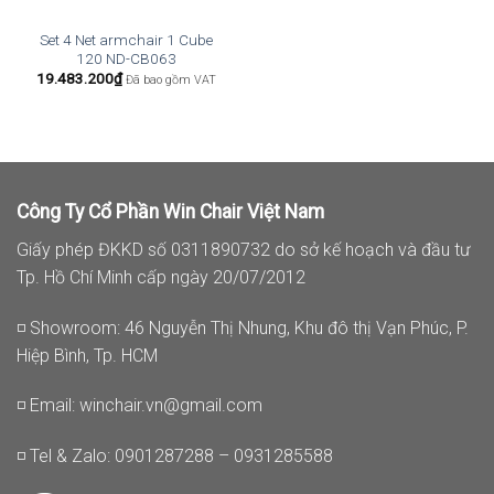
Set 4 Net armchair 1 Cube
120 ND-CB063
19.483.200
₫
Đã bao gồm VAT
Công Ty Cổ Phần Win Chair Việt Nam
Giấy phép ĐKKD số 0311890732 do sở kế hoạch và đầu tư
Tp. Hồ Chí Minh cấp ngày 20/07/2012
◽ Showroom: 46 Nguyễn Thị Nhung, Khu đô thị Vạn Phúc, P.
Hiệp Bình, Tp. HCM
◽ Email:
winchair.vn@gmail.com
◽ Tel & Zalo: 0901287288 – 0931285588