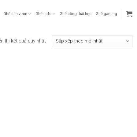
Ghế sân vườn
Ghế cafe
Ghế công thái học
Ghế gaming
ển thị kết quả duy nhất