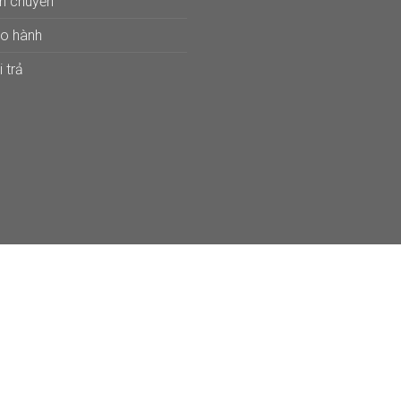
ận chuyển
ảo hành
 trả