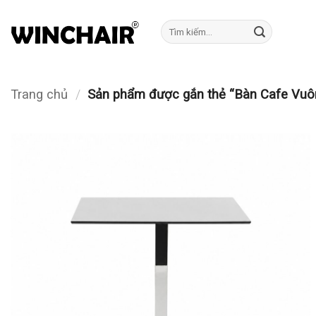
Bỏ
qua
Tìm
kiếm:
nội
dung
Trang chủ
/
Sản phẩm được gắn thẻ “Bàn Cafe Vuô