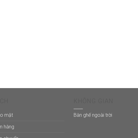
ÁCH
KHÔNG GIAN
ảo mật
Bàn ghế ngoài trời
án hàng