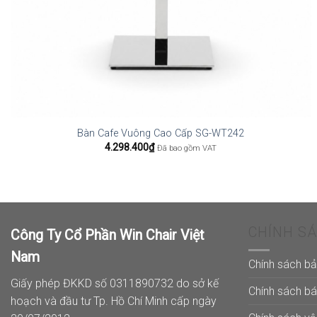
Bàn Cafe Vuông Cao Cấp SG-WT242
4.298.400
₫
Đã bao gồm VAT
CHÍNH S
Công Ty Cổ Phần Win Chair Việt
Nam
Chính sách b
Giấy phép ĐKKD số 0311890732 do sở kế
Chính sách b
hoạch và đầu tư Tp. Hồ Chí Minh cấp ngày