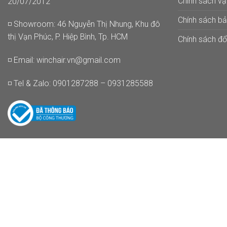
Chính sách v
20/07/2012
Chính sách b
◽ Showroom: 46 Nguyễn Thị Nhung, Khu đô
thị Vạn Phúc, P. Hiệp Bình, Tp. HCM
Chính sách đổi
◽ Email:
winchair.vn@gmail.com
◽ Tel & Zalo: 0901287288 – 0931285588