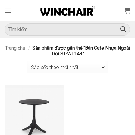
Bỏ
qua
nội
dung
Tìm
kiếm:
Trang chủ
/
Sản phẩm được gắn thẻ “Bàn Cafe Nhựa Ngoài
Trời ST-WT143”