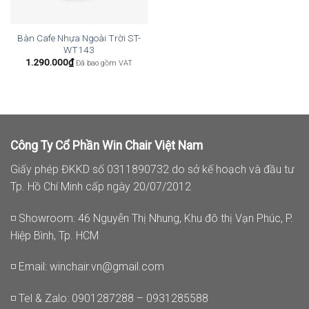
Bàn Cafe Nhựa Ngoài Trời ST-
WT143
1.290.000
₫
Đã bao gồm VAT
Công Ty Cổ Phần Win Chair Việt Nam
Giấy phép ĐKKD số 0311890732 do sở kế hoạch và đầu tư
Tp. Hồ Chí Minh cấp ngày 20/07/2012
◽ Showroom: 46 Nguyễn Thị Nhung, Khu đô thị Vạn Phúc, P.
Hiệp Bình, Tp. HCM
◽ Email:
winchair.vn@gmail.com
◽ Tel & Zalo: 0901287288 – 0931285588