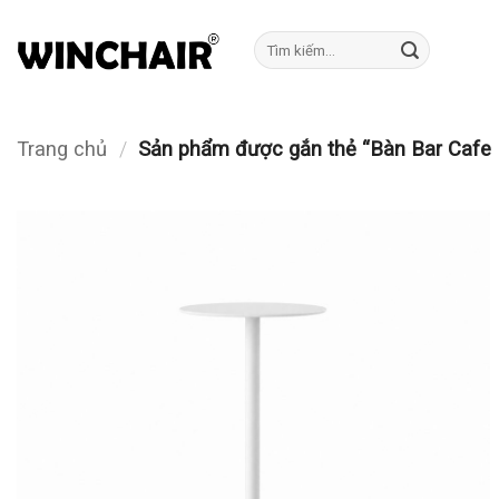
Bỏ
qua
Tìm
kiếm:
nội
dung
Trang chủ
/
Sản phẩm được gắn thẻ “Bàn Bar Cafe 