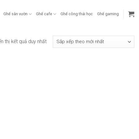
Ghế sân vườn
Ghế cafe
Ghế công thái học
Ghế gaming
ển thị kết quả duy nhất