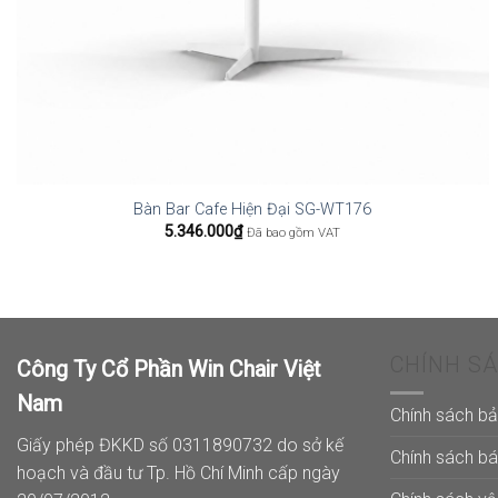
Bàn Bar Cafe Hiện Đại SG-WT176
5.346.000
₫
Đã bao gồm VAT
CHÍNH S
Công Ty Cổ Phần Win Chair Việt
Nam
Chính sách b
Giấy phép ĐKKD số 0311890732 do sở kế
Chính sách b
hoạch và đầu tư Tp. Hồ Chí Minh cấp ngày