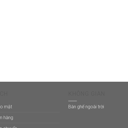
ÁCH
KHÔNG GIAN
ảo mật
Bàn ghế ngoài trời
án hàng