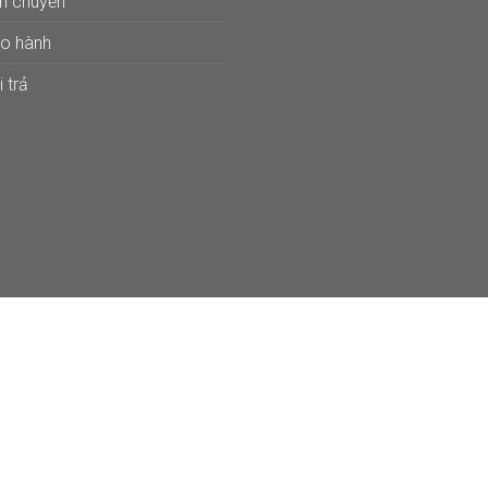
ận chuyển
ảo hành
 trả