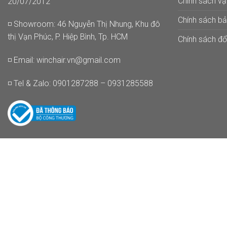
Chính sách v
20/07/2012
Chính sách b
◽ Showroom: 46 Nguyễn Thị Nhung, Khu đô
thị Vạn Phúc, P. Hiệp Bình, Tp. HCM
Chính sách đổi
◽ Email:
winchair.vn@gmail.com
◽ Tel & Zalo: 0901287288 – 0931285588