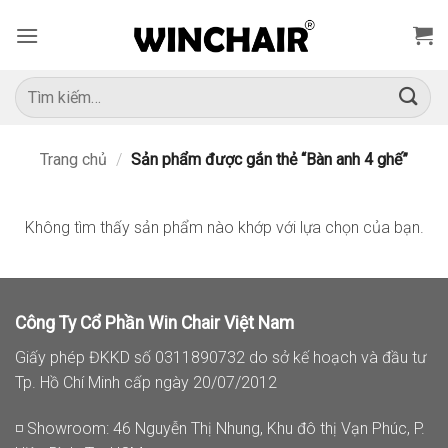
Bỏ
qua
nội
dung
Tìm
kiếm:
Trang chủ
/
Sản phẩm được gắn thẻ “Bàn anh 4 ghế”
Không tìm thấy sản phẩm nào khớp với lựa chọn của bạn.
Công Ty Cổ Phần Win Chair Việt Nam
Giấy phép ĐKKD số 0311890732 do sở kế hoạch và đầu tư
Tp. Hồ Chí Minh cấp ngày 20/07/2012
◽ Showroom: 46 Nguyễn Thị Nhung, Khu đô thị Vạn Phúc, P.