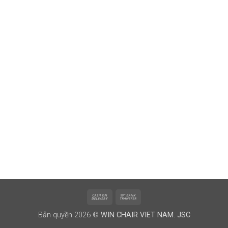
Cash
Bank
On
Transfer
Bản quyền 2026 ©
WIN CHAIR VIET NAM. JSC
Delivery