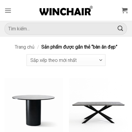
Bỏ
qua
nội
dung
Tìm
kiếm:
Trang chủ
/
Sản phẩm được gắn thẻ “bàn ăn đẹp”