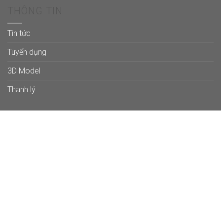
THÔNG TIN
Tin tức
Tuyển dụng
3D Model
Thanh lý