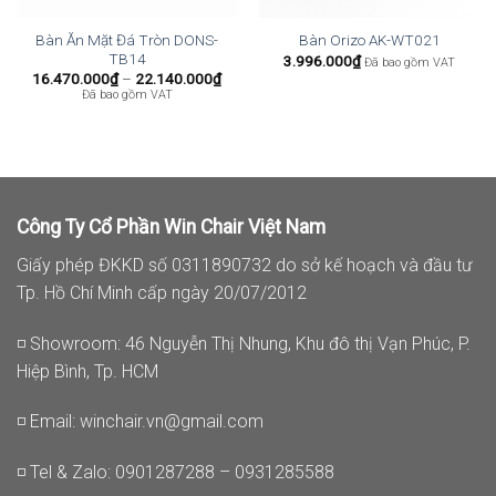
Bàn Ăn Mặt Đá Tròn DONS-
Bàn Orizo AK-WT021
TB14
3.996.000
₫
Đã bao gồm VAT
Khoảng
16.470.000
₫
–
22.140.000
₫
giá:
Đã bao gồm VAT
từ
16.470.000₫
đến
22.140.000₫
Công Ty Cổ Phần Win Chair Việt Nam
Giấy phép ĐKKD số 0311890732 do sở kế hoạch và đầu tư
Tp. Hồ Chí Minh cấp ngày 20/07/2012
◽ Showroom: 46 Nguyễn Thị Nhung, Khu đô thị Vạn Phúc, P.
Hiệp Bình, Tp. HCM
◽ Email:
winchair.vn@gmail.com
◽ Tel & Zalo: 0901287288 – 0931285588