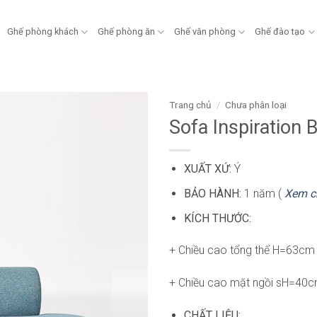
Ghế phòng khách
Ghế phòng ăn
Ghế văn phòng
Ghế đào tạo
Trang chủ
/
Chưa phân loại
Sofa Inspiratio
XUẤT XỨ:
Ý
BẢO HÀNH:
1 năm (
Xem c
KÍCH THƯỚC:
+ Chiều cao tổng thể H=63cm
+ Chiều cao mặt ngồi sH=40
CHẤT LIỆU: