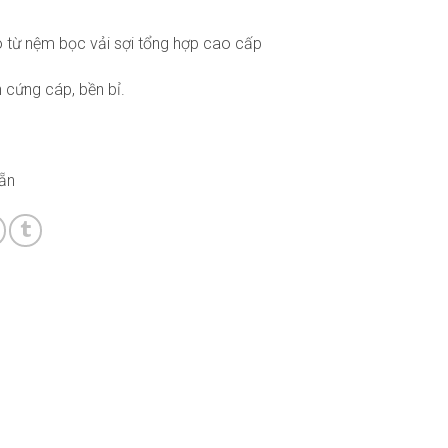
o từ nệm bọc vải sợi tổng hợp cao cấp
n cứng cáp, bền bỉ.
ẵn