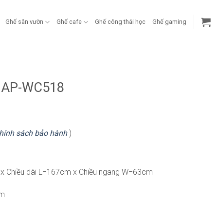
Ghế sân vườn
Ghế cafe
Ghế công thái học
Ghế gaming
n BAP-WC518
hính sách bảo hành
)
 x Chiều dài L=167cm x Chiều ngang W=63cm
cm