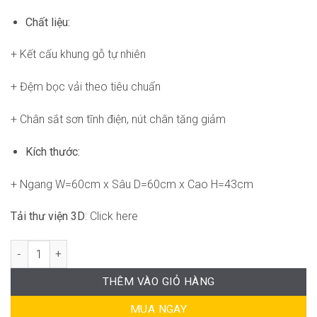
Chất liệu:
+ Kết cấu khung gỗ tự nhiên
+ Đệm bọc vải theo tiêu chuẩn
+ Chân sắt sơn tĩnh điện, nút chân tăng giảm
Kích thước:
+ Ngang W=60cm x Sâu D=60cm x Cao H=43cm
Tải thư viện 3D
: Click here
Pop stool FM-WC764 số lượng
THÊM VÀO GIỎ HÀNG
MUA NGAY