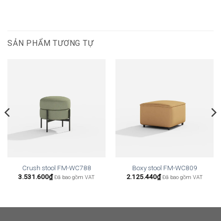
SẢN PHẨM TƯƠNG TỰ
Crush stool FM-WC788
Boxy stool FM-WC809
3.531.600
₫
2.125.440
₫
Đã bao gồm VAT
Đã bao gồm VAT