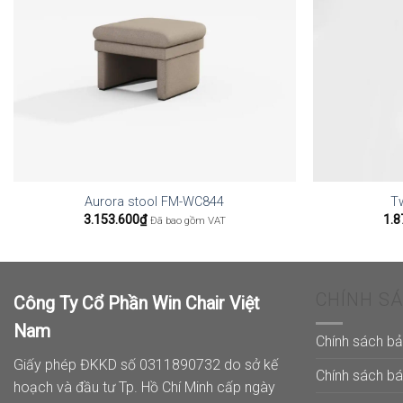
Aurora stool FM-WC844
T
3.153.600
₫
1.8
Đã bao gồm VAT
CHÍNH S
Công Ty Cổ Phần Win Chair Việt
Nam
Chính sách b
Giấy phép ĐKKD số 0311890732 do sở kế
Chính sách b
hoạch và đầu tư Tp. Hồ Chí Minh cấp ngày