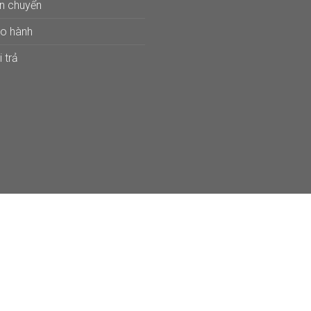
ận chuyển
ảo hành
 trả