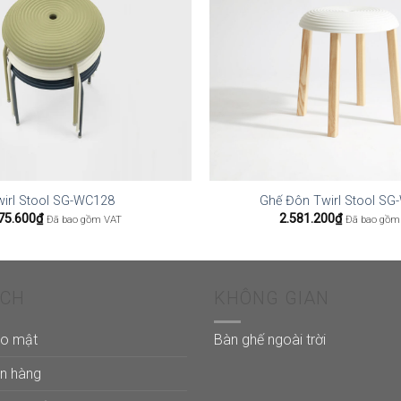
wirl Stool SG-WC128
Ghế Đôn Twirl Stool S
75.600
₫
2.581.200
₫
Đã bao gồm VAT
Đã bao gồm
ÁCH
KHÔNG GIAN
ảo mật
Bàn ghế ngoài trời
án hàng