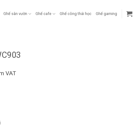
Ghế sân vườn
Ghế cafe
Ghế công thái học
Ghế gaming
-WC903
ồm VAT
i