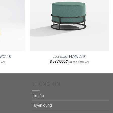
G-WC110
Lou stool FM-WC791
3.537.000
₫
 VAT
Đã bao gồm VAT
THÔNG TIN
Tin tức
Tuyển dụng