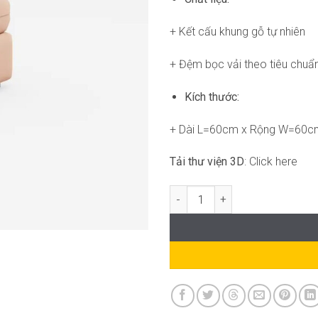
+ Kết cấu khung gỗ tự nhiên
+ Đệm bọc vải theo tiêu chuẩ
Kích thước:
+ Dài L=60cm x Rộng W=60c
Tải thư viện 3D
: Click here
Oliver stool FM-WC903 số lượng