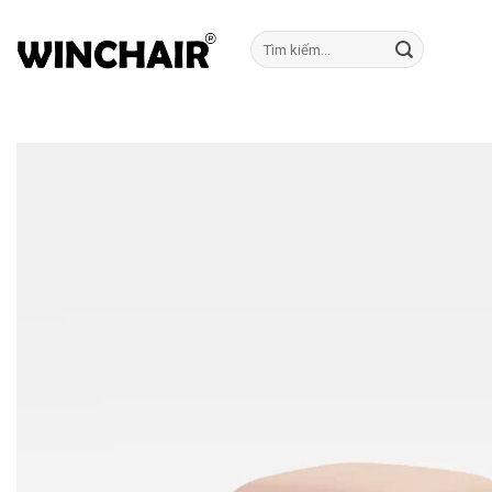
Bỏ
qua
Tìm
kiếm:
nội
dung