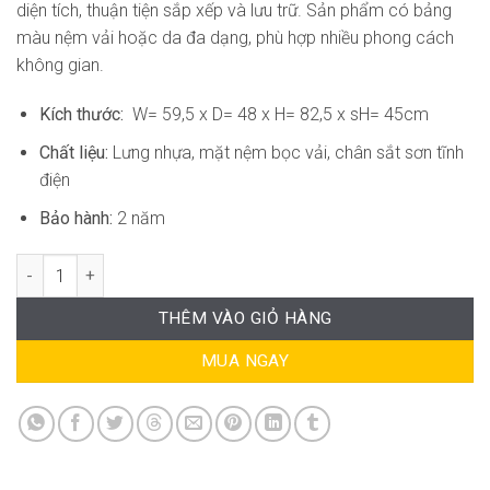
diện tích, thuận tiện sắp xếp và lưu trữ. Sản phẩm có bảng
màu nệm vải hoặc da đa dạng, phù hợp nhiều phong cách
không gian.
Kích thước:
W= 59,5 x D= 48 x H= 82,5 x sH= 45cm
Chất liệu:
Lưng nhựa, mặt nệm bọc vải, chân sắt sơn tĩnh
điện
Bảo hành:
2 năm
Ghế Đào Tạo Xếp Gọn RPB-WC714 số lượng
THÊM VÀO GIỎ HÀNG
MUA NGAY