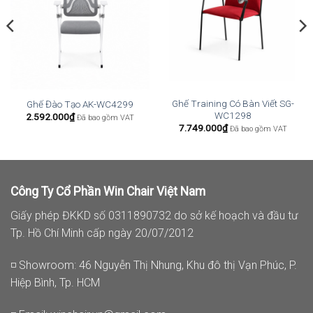
Ghế Training Có Bàn Viết SG-
Ghế Đào Tạo AK-WC4299
WC1298
2.592.000
₫
Đã bao gồm VAT
7.749.000
₫
Đã bao gồm VAT
Công Ty Cổ Phần Win Chair Việt Nam
Giấy phép ĐKKD số 0311890732 do sở kế hoạch và đầu tư
Tp. Hồ Chí Minh cấp ngày 20/07/2012
◽ Showroom: 46 Nguyễn Thị Nhung, Khu đô thị Vạn Phúc, P.
Hiệp Bình, Tp. HCM