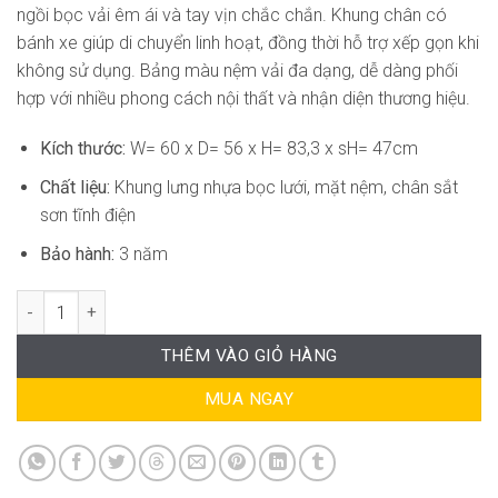
ngồi bọc vải êm ái và tay vịn chắc chắn. Khung chân có
bánh xe giúp di chuyển linh hoạt, đồng thời hỗ trợ xếp gọn khi
không sử dụng. Bảng màu nệm vải đa dạng, dễ dàng phối
hợp với nhiều phong cách nội thất và nhận diện thương hiệu.
Kích thước:
W= 60 x D= 56 x H= 83,3 x sH= 47cm
Chất liệu:
Khung lưng nhựa bọc lưới, mặt nệm, chân sắt
sơn tĩnh điện
Bảo hành:
3 năm
Ghế Training Xếp Gọn Có Tay Vịn RPB-WC700 số lượng
THÊM VÀO GIỎ HÀNG
MUA NGAY