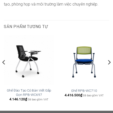
tạo, phòng họp và môi trường làm việc chuyên nghiệp.
SẢN PHẨM TƯƠNG TỰ
Ghế Đào Tạo Có Bàn Viết Gấp
Ghế RPB-WC710
Gọn RPB-WC697
4.416.500
₫
Đã bao gồm VAT
4.146.120
₫
Đã bao gồm VAT