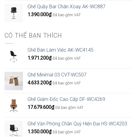
từ
Ghế Quầy Bar Chân Xoay AK-WC887
4.266.000₫
1.390.000
₫
Đã bao gồm VAT
đến
6.426.000₫
CÓ THỂ BẠN THÍCH
Ghế Bàn Làm Việc AK-WC4145
1.971.200
₫
Đã bao gồm VAT
Ghế Minimal 03 CVT-WC507
4.633.200
₫
Đã bao gồm VAT
Ghế Giám Đốc Cao Cấp DF-WC4269
17.679.600
₫
Đã bao gồm VAT
Ghế Văn Phòng Chân Quỳ Hiện Đại HS-WC4203
1.350.000
₫
Đã bao gồm VAT