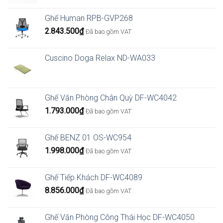
Ghế Human RPB-GVP268
2.843.500
₫
Đã bao gồm VAT
Cuscino Doga Relax ND-WA033
Ghế Văn Phòng Chân Quỳ DF-WC4042
1.793.000
₫
Đã bao gồm VAT
Ghế BENZ 01 OS-WC954
1.998.000
₫
Đã bao gồm VAT
Ghế Tiếp Khách DF-WC4089
8.856.000
₫
Đã bao gồm VAT
Ghế Văn Phòng Công Thái Học DF-WC4050