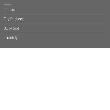
Tin tức
Tuyển dụng
3D Model
Thanh lý