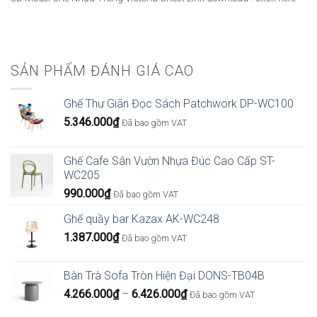
SẢN PHẨM ĐÁNH GIÁ CAO
Ghế Thư Giãn Đọc Sách Patchwork DP-WC100
5.346.000
₫
Đã bao gồm VAT
Ghế Cafe Sân Vườn Nhựa Đúc Cao Cấp ST-
WC205
990.000
₫
Đã bao gồm VAT
Ghế quầy bar Kazax AK-WC248
1.387.000
₫
Đã bao gồm VAT
Bàn Trà Sofa Tròn Hiện Đại DONS-TB04B
Khoảng
4.266.000
₫
–
6.426.000
₫
Đã bao gồm VAT
giá: