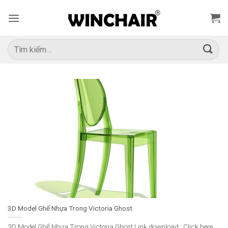
Bỏ
qua
nội
dung
Tìm
kiếm:
3D Model Ghế Nhựa Trong Victoria Ghost
3D Model Ghế Nhựa Trong Victoria Ghost Link download : Click here