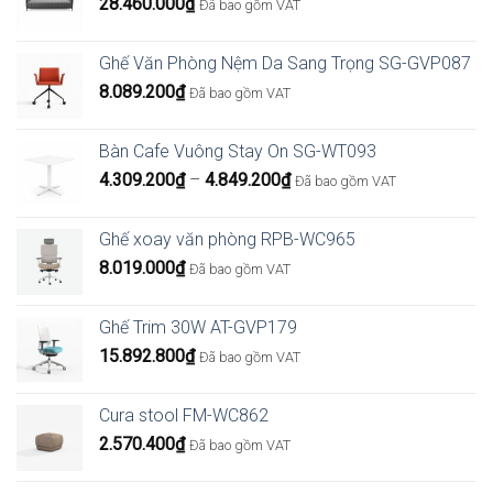
28.460.000
₫
Đã bao gồm VAT
Ghế Văn Phòng Nệm Da Sang Trọng SG-GVP087
8.089.200
₫
Đã bao gồm VAT
Bàn Cafe Vuông Stay On SG-WT093
Khoảng
4.309.200
₫
–
4.849.200
₫
Đã bao gồm VAT
giá:
từ
Ghế xoay văn phòng RPB-WC965
4.309.200₫
8.019.000
₫
Đã bao gồm VAT
đến
4.849.200₫
Ghế Trim 30W AT-GVP179
15.892.800
₫
Đã bao gồm VAT
Cura stool FM-WC862
2.570.400
₫
Đã bao gồm VAT