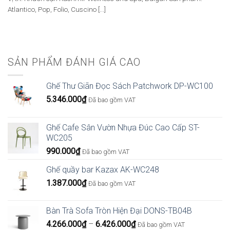
Atlantico, Pop, Folio, Cuscino [...]
SẢN PHẨM ĐÁNH GIÁ CAO
Ghế Thư Giãn Đọc Sách Patchwork DP-WC100
5.346.000
₫
Đã bao gồm VAT
Ghế Cafe Sân Vườn Nhựa Đúc Cao Cấp ST-
WC205
990.000
₫
Đã bao gồm VAT
Ghế quầy bar Kazax AK-WC248
1.387.000
₫
Đã bao gồm VAT
Bàn Trà Sofa Tròn Hiện Đại DONS-TB04B
Khoảng
4.266.000
₫
–
6.426.000
₫
Đã bao gồm VAT