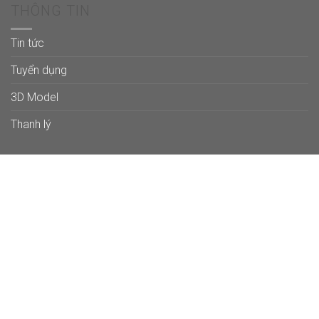
THÔNG TIN
Tin tức
Tuyển dụng
3D Model
Thanh lý