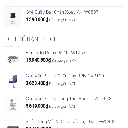
giá:
từ
Ghế Quầy Bar Chân Xoay AK-WC887
4.266.000₫
1.390.000
₫
Đã bao gồm VAT
đến
6.426.000₫
CÓ THỂ BẠN THÍCH
Bàn Loto Relax 95 ND-WT063
15.940.800
₫
Đã bao gồm VAT
Ghế Văn Phòng Chân Quỳ RPB-GVP190
3.623.400
₫
Đã bao gồm VAT
Ghế Văn Phòng Công Thái Học DF-WC4003
5.819.000
₫
Đã bao gồm VAT
Sofa Băng Vải Nỉ Cao Cấp Hiện Đại B-WC934