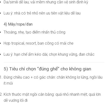
Da/simili dễ lau; vải mềm nhưng cần vệ sinh định kỳ
Lưu ý: nhà có trẻ nhỏ nên ưu tiên vật liệu dễ lau
4) Mây/rope/đan
Thoáng, nhẹ, tạo điểm nhấn thủ công
Hợp tropical, resort, ban công có mái che
Lưu ý: hạn chế ẩm kéo dài; chọn khung vững, đan chắc
5) Tiêu chí chọn “đúng ghế” cho không gian
Đúng chiều cao + có gác chân: chân không lơ lửng, ngồi lâu
ít mỏi
Kích thước mặt ngồi cân bằng: quá nhỏ nhanh mệt; quá lớn
dễ vướng lối đi