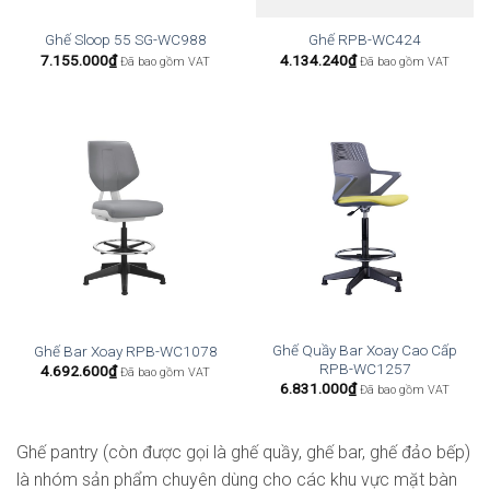
Ghế Sloop 55 SG-WC988
Ghế RPB-WC424
7.155.000
₫
4.134.240
₫
Đã bao gồm VAT
Đã bao gồm VAT
Ghế Quầy Bar Xoay Cao Cấp
Ghế Bar Xoay RPB-WC1078
RPB-WC1257
4.692.600
₫
Đã bao gồm VAT
6.831.000
₫
Đã bao gồm VAT
Ghế pantry (còn được gọi là ghế quầy, ghế bar, ghế đảo bếp)
là nhóm sản phẩm chuyên dùng cho các khu vực mặt bàn