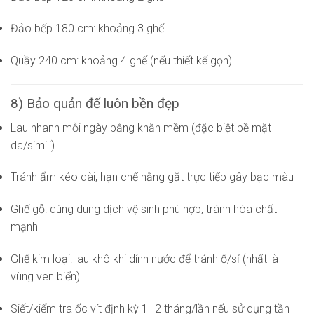
Đảo bếp 180 cm: khoảng 3 ghế
Quầy 240 cm: khoảng 4 ghế (nếu thiết kế gọn)
8) Bảo quản để luôn bền đẹp
Lau nhanh mỗi ngày bằng khăn mềm (đặc biệt bề mặt
da/simili)
Tránh ẩm kéo dài; hạn chế nắng gắt trực tiếp gây bạc màu
Ghế gỗ: dùng dung dịch vệ sinh phù hợp, tránh hóa chất
mạnh
Ghế kim loại: lau khô khi dính nước để tránh ố/sỉ (nhất là
vùng ven biển)
Siết/kiểm tra ốc vít định kỳ 1–2 tháng/lần nếu sử dụng tần