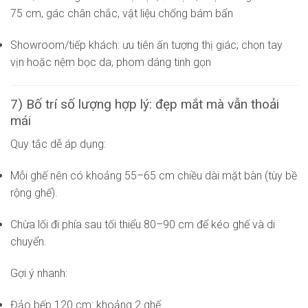
75 cm, gác chân chắc, vật liệu chống bám bẩn
Showroom/tiếp khách: ưu tiên ấn tượng thị giác; chọn tay
vịn hoặc nệm bọc da, phom dáng tinh gọn
7) Bố trí số lượng hợp lý: đẹp mắt mà vẫn thoải
mái
Quy tắc dễ áp dụng:
Mỗi ghế nên có khoảng 55–65 cm chiều dài mặt bàn (tùy bề
rộng ghế).
Chừa lối đi phía sau tối thiểu 80–90 cm để kéo ghế và di
chuyển.
Gợi ý nhanh:
Đảo bếp 120 cm: khoảng 2 ghế