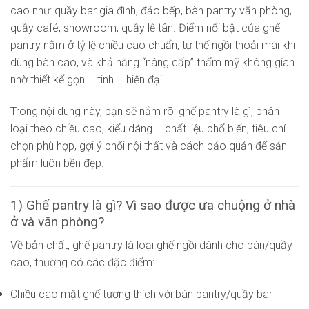
cao như: quầy bar gia đình, đảo bếp, bàn pantry văn phòng,
quầy café, showroom, quầy lễ tân. Điểm nổi bật của ghế
pantry nằm ở tỷ lệ chiều cao chuẩn, tư thế ngồi thoải mái khi
dùng bàn cao, và khả năng “nâng cấp” thẩm mỹ không gian
nhờ thiết kế gọn – tinh – hiện đại.
Trong nội dung này, bạn sẽ nắm rõ: ghế pantry là gì, phân
loại theo chiều cao, kiểu dáng – chất liệu phổ biến, tiêu chí
chọn phù hợp, gợi ý phối nội thất và cách bảo quản để sản
phẩm luôn bền đẹp.
1) Ghế pantry là gì? Vì sao được ưa chuộng ở nhà
ở và văn phòng?
Về bản chất, ghế pantry là loại ghế ngồi dành cho bàn/quầy
cao, thường có các đặc điểm:
Chiều cao mặt ghế tương thích với bàn pantry/quầy bar