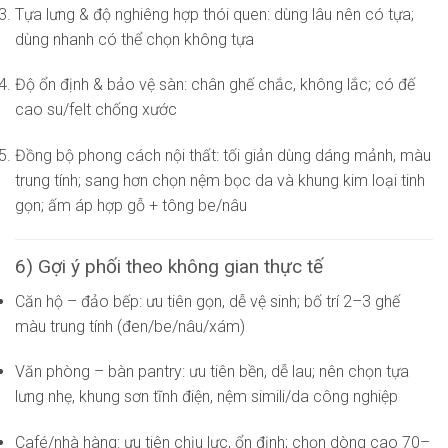
Tựa lưng & độ nghiêng hợp thói quen: dùng lâu nên có tựa;
dùng nhanh có thể chọn không tựa
Độ ổn định & bảo vệ sàn: chân ghế chắc, không lắc; có đế
cao su/felt chống xước
Đồng bộ phong cách nội thất: tối giản dùng dáng mảnh, màu
trung tính; sang hơn chọn nệm bọc da và khung kim loại tinh
gọn; ấm áp hợp gỗ + tông be/nâu
6) Gợi ý phối theo không gian thực tế
Căn hộ – đảo bếp: ưu tiên gọn, dễ vệ sinh; bố trí 2–3 ghế
màu trung tính (đen/be/nâu/xám)
Văn phòng – bàn pantry: ưu tiên bền, dễ lau; nên chọn tựa
lưng nhẹ, khung sơn tĩnh điện, nệm simili/da công nghiệp
Café/nhà hàng: ưu tiên chịu lực, ổn định; chọn dòng cao 70–