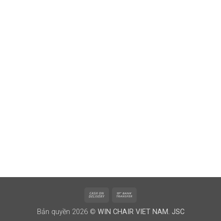
Cash
Bank
On
Transfer
Bản quyền 2026 ©
WIN CHAIR VIET NAM. JSC
Delivery