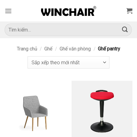
Bỏ
qua
nội
dung
Tìm
kiếm:
Trang chủ
/
Ghế
/
Ghế văn phòng
/
Ghế pantry