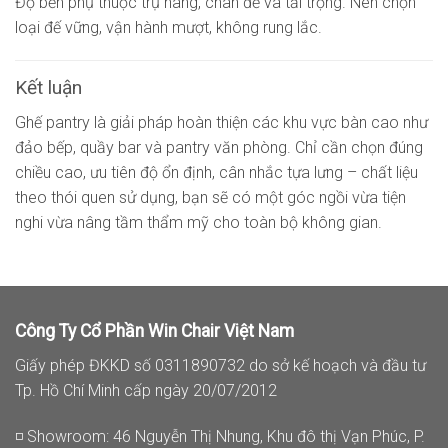
Độ bền phụ thuộc trụ nâng, chân đế và tải trọng. Nên chọn
loại đế vững, vận hành mượt, không rung lắc.
Kết luận
Ghế pantry là giải pháp hoàn thiện các khu vực bàn cao như
đảo bếp, quầy bar và pantry văn phòng. Chỉ cần chọn đúng
chiều cao, ưu tiên độ ổn định, cân nhắc tựa lưng – chất liệu
theo thói quen sử dụng, bạn sẽ có một góc ngồi vừa tiện
nghi vừa nâng tầm thẩm mỹ cho toàn bộ không gian.
Công Ty Cổ Phần Win Chair Việt Nam
Giấy phép ĐKKD số 0311890732 do sở kế hoạch và đầu tư
Tp. Hồ Chí Minh cấp ngày 20/07/2012
◽ Showroom: 46 Nguyễn Thị Nhung, Khu đô thị Vạn Phúc, P.