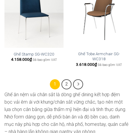
Ghế Tobe Armchair SG-
Ghế Stamp SG-WC320
WC318
4.158.000
₫
Đã bao gồm VAT
3.618.000
₫
Đã bao gồm VAT
1
2
Ghế ăn nệm vải chân sắt là dòng ghế dining kết hợp đệm
bọc vải êm ái với khung/chân sắt vững chắc, tạo nên một
lựa chọn cân bằng giữa thẩm mỹ hiện đại và tính thực dụng.
Nhờ form dáng gọn, dễ phối bàn ăn và độ bền cao, danh
mục này phù hợp cho căn hộ, nhà phố, homestay, quán café
– nhà hàng lẫn không gian pantry văn phòng.