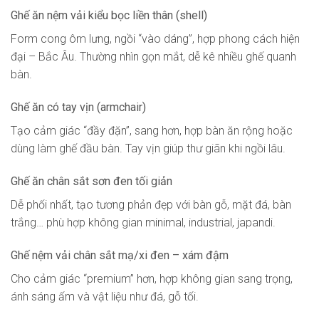
Ghế ăn nệm vải kiểu bọc liền thân (shell)
Form cong ôm lưng, ngồi “vào dáng”, hợp phong cách hiện
đại – Bắc Âu. Thường nhìn gọn mắt, dễ kê nhiều ghế quanh
bàn.
Ghế ăn có tay vịn (armchair)
Tạo cảm giác “đầy đặn”, sang hơn, hợp bàn ăn rộng hoặc
dùng làm ghế đầu bàn. Tay vịn giúp thư giãn khi ngồi lâu.
Ghế ăn chân sắt sơn đen tối giản
Dễ phối nhất, tạo tương phản đẹp với bàn gỗ, mặt đá, bàn
trắng… phù hợp không gian minimal, industrial, japandi.
Ghế nệm vải chân sắt mạ/xi đen – xám đậm
Cho cảm giác “premium” hơn, hợp không gian sang trọng,
ánh sáng ấm và vật liệu như đá, gỗ tối.