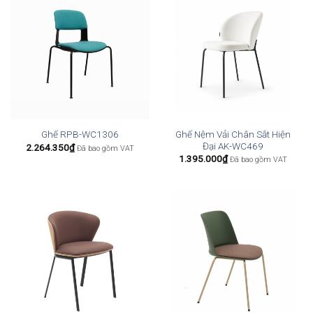
Ghế Nệm Vải Chân Sắt Hiện
Ghế RPB-WC1306
Đại AK-WC469
2.264.350
₫
Đã bao gồm VAT
1.395.000
₫
Đã bao gồm VAT