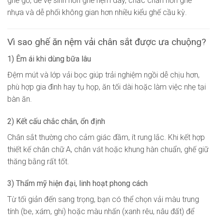
ghế gỗ, dễ vệ sinh hơn ghế nệm dày, chắc chắn hơn ghế
nhựa và dễ phối không gian hơn nhiều kiểu ghế cầu kỳ.
Vì sao ghế ăn nệm vải chân sắt được ưa chuộng?
1) Êm ái khi dùng bữa lâu
Đệm mút và lớp vải bọc giúp trải nghiệm ngồi dễ chịu hơn,
phù hợp gia đình hay tụ họp, ăn tối dài hoặc làm việc nhẹ tại
bàn ăn.
2) Kết cấu chắc chắn, ổn định
Chân sắt thường cho cảm giác đầm, ít rung lắc. Khi kết hợp
thiết kế chân chữ A, chân vát hoặc khung hàn chuẩn, ghế giữ
thăng bằng rất tốt.
3) Thẩm mỹ hiện đại, linh hoạt phong cách
Từ tối giản đến sang trọng, bạn có thể chọn vải màu trung
tính (be, xám, ghi) hoặc màu nhấn (xanh rêu, nâu đất) để