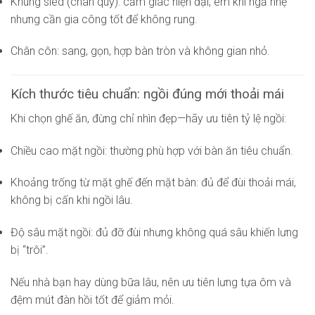
Khung sled (chân quỳ): cảm giác hiện đại, êm khi ngả nhẹ
nhưng cần gia công tốt để không rung.
Chân côn: sang, gọn, hợp bàn tròn và không gian nhỏ.
Kích thước tiêu chuẩn: ngồi đúng mới thoải mái
Khi chọn ghế ăn, đừng chỉ nhìn đẹp—hãy ưu tiên tỷ lệ ngồi:
Chiều cao mặt ngồi: thường phù hợp với bàn ăn tiêu chuẩn.
Khoảng trống từ mặt ghế đến mặt bàn: đủ để đùi thoải mái,
không bị cấn khi ngồi lâu.
Độ sâu mặt ngồi: đủ đỡ đùi nhưng không quá sâu khiến lưng
bị “trôi”.
Nếu nhà bạn hay dùng bữa lâu, nên ưu tiên lưng tựa ôm và
đệm mút đàn hồi tốt để giảm mỏi.