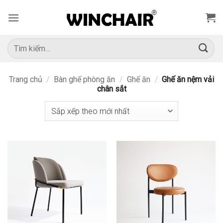
Bỏ
qua
nội
dung
Tìm
kiếm:
Trang chủ
/
Bàn ghế phòng ăn
/
Ghế ăn
/
Ghế ăn nệm vải
chân sắt