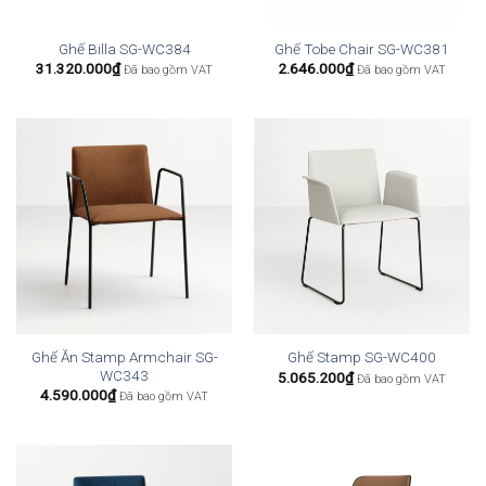
Ghế Billa SG-WC384
Ghế Tobe Chair SG-WC381
31.320.000
₫
2.646.000
₫
Đã bao gồm VAT
Đã bao gồm VAT
Ghế Ăn Stamp Armchair SG-
Ghế Stamp SG-WC400
WC343
5.065.200
₫
Đã bao gồm VAT
4.590.000
₫
Đã bao gồm VAT