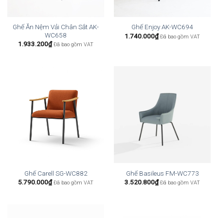
Ghế Ăn Nệm Vải Chân Sắt AK-
Ghế Enjoy AK-WC694
WC658
1.740.000
₫
Đã bao gồm VAT
1.933.200
₫
Đã bao gồm VAT
Ghế Carell SG-WC882
Ghế Basileus FM-WC773
5.790.000
₫
3.520.800
₫
Đã bao gồm VAT
Đã bao gồm VAT