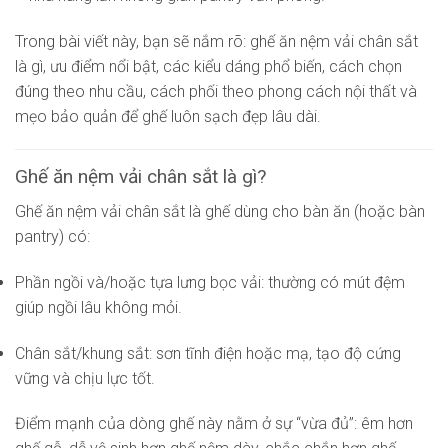
Trong bài viết này, bạn sẽ nắm rõ: ghế ăn nệm vải chân sắt
là gì, ưu điểm nổi bật, các kiểu dáng phổ biến, cách chọn
đúng theo nhu cầu, cách phối theo phong cách nội thất và
mẹo bảo quản để ghế luôn sạch đẹp lâu dài.
Ghế ăn nệm vải chân sắt là gì?
Ghế ăn nệm vải chân sắt là ghế dùng cho bàn ăn (hoặc bàn
pantry) có:
Phần ngồi và/hoặc tựa lưng bọc vải: thường có mút đệm
giúp ngồi lâu không mỏi.
Chân sắt/khung sắt: sơn tĩnh điện hoặc mạ, tạo độ cứng
vững và chịu lực tốt.
Điểm mạnh của dòng ghế này nằm ở sự “vừa đủ”: êm hơn