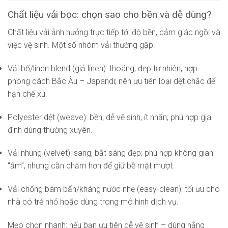
Chất liệu vải bọc: chọn sao cho bền và dễ dùng?
Chất liệu vải ảnh hưởng trực tiếp tới độ bền, cảm giác ngồi và
việc vệ sinh. Một số nhóm vải thường gặp:
Vải bố/linen blend (giả linen): thoáng, đẹp tự nhiên, hợp
phong cách Bắc Âu – Japandi; nên ưu tiên loại dệt chắc để
hạn chế xù.
Polyester dệt (weave): bền, dễ vệ sinh, ít nhăn; phù hợp gia
đình dùng thường xuyên.
Vải nhung (velvet): sang, bắt sáng đẹp; phù hợp không gian
“ấm”, nhưng cần chăm hơn để giữ bề mặt mượt.
Vải chống bám bẩn/kháng nước nhẹ (easy-clean): tối ưu cho
nhà có trẻ nhỏ hoặc dùng trong mô hình dịch vụ.
Mẹo chọn nhanh: nếu bạn ưu tiên dễ vệ sinh – dùng hằng